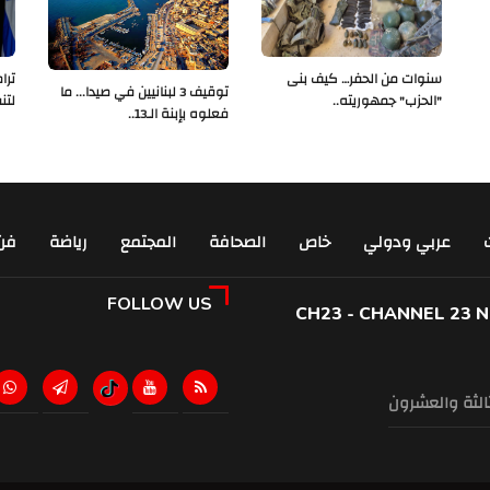
سنوات من الحفر… كيف بنى
ترا
توقيف 3 لبنانيين في صيدا... ما
"الحزب" جمهوريته..
لتن
فعلوه بإبنة الـ13..
عربي ودولي
خاص
الصحافة
المجتمع
رياضة
فن
FOLLOW US
CH23 - CHANNEL 23 
ثالثة والعشرون