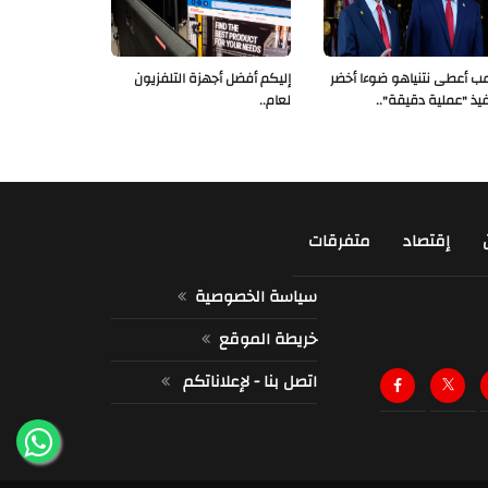
مب أعطى نتنياهو ضوءا أخضر
إليكم أفضل أجهزة التلفزيون
فيذ "عملية دقيقة"..
لعام..
إقتصاد
متفرقات
سياسة الخصوصية
خريطة الموقع
اتصل بنا - لإعلاناتكم