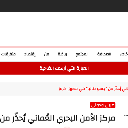
خاص
الصحافة
المجتمع
رياضة
فن
إقتصاد
متفرقات
العبارة التي أربكت الضاحية
ماني يُحذّر من "جسمٍ طافٍ" في مضيق هرمز
عربي ودولي
مركز الأمن البحري العُماني يُحذّر