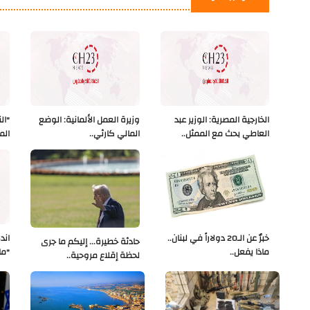
الخارجية المصرية: الوزير عبد
وزيرة العمل الألمانية: الوضع
"ال
العاطي بحث مع الممثل..
المالي كارثي..
الم
خبرٌ عن الـ20 دولاراً في لبنان..
اند
حادثة خطيرة... إليكم ما جرى
ماذا يفعل..
"ما
لحظة إقلاع مروحية..