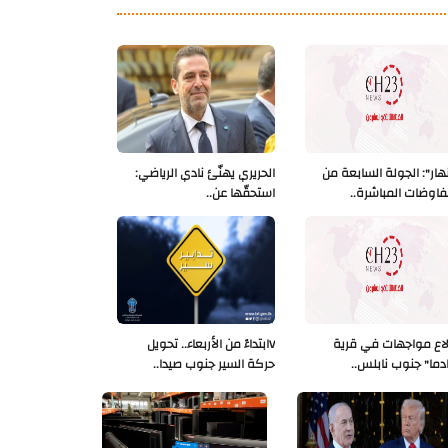
نهار": الجولة السابعة من
الحريري يهنّئ نادي الرياضي:
فاوضات المباشرة..
استحقّها عن..
لاع مواجهات في قرية
Vابتداءً من الأربعاء.. تحويل
دما" جنوب نابلس..
حركة السير جنوب صيدا..