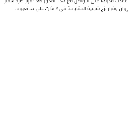
فقدت قدرتها على التواصل مع هذا المحور بعد "قرار طرد سفير
إيران وقرار نزع شرعية المقاومة في 2 آذار"، على حد تعبيره.