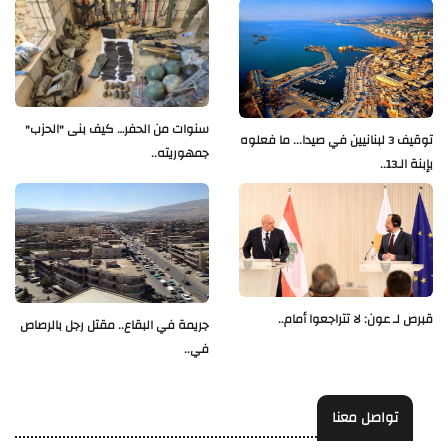
سنوات من الحفر… كيف بنى "الحزب"
توقيف 3 لبنانيين في صيدا... ما فعلوه
جمهوريته..
بإبنة الـ13..
قبرص لـ عون: لا تتراجعوا أمام..
جريمة في البقاع.. مقتل رجل بالرصاص
في..
تواصل معنا