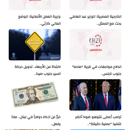
الخارجية المصرية: الوزير عبد العاطي
وزيرة العمل الألمانية: الوضع
بحث مع الممثل..
المالي كارثي..
اندلاع مواجهات في قرية "مادما"
Vابتداءً من الأربعاء.. تحويل حركة
جنوب نابلس..
السير جنوب صيدا..
ترامب أعطى نتنياهو ضوءا أخضر
خبرٌ عن الـ20 دولاراً في لبنان.. ماذا
لتنفيذ "عملية دقيقة"..
يفعل..