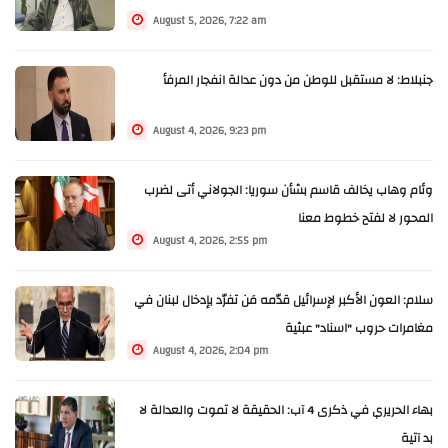
August 5, 2026, 7:22 am
جنبلاط: لا مستقبل للوطن من دون عدالة انفجار المرفأ
August 4, 2026, 9:23 pm
وئام وهاب يخالف قاسم بشأن سوريا: الجولاني أتى لضرب
المحور لا لفتح خطوط معنا
August 4, 2026, 2:55 pm
سلام: العون الأكبر لإسرائيل قدّمه مَن تفرّد بإدخال لبنان في
مغامرات حروب "اسناد" عبثية
August 4, 2026, 2:04 pm
بهاء الحريري في ذكرى 4 آب: الحقيقة لا تموت والعدالة لا
بد آتية