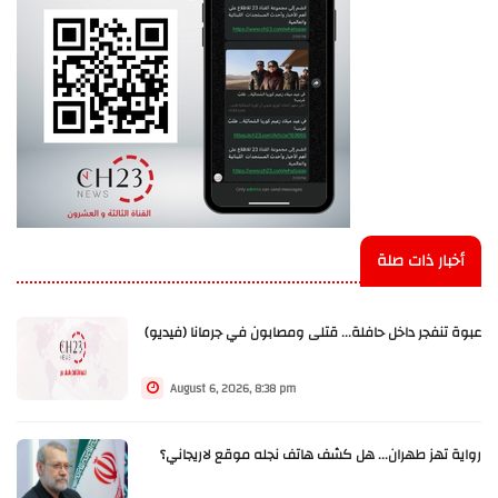
أخبار ذات صلة
عبوة تنفجر داخل حافلة... قتلى ومصابون في جرمانا (فيديو)
August 6, 2026, 8:38 pm
رواية تهز طهران... هل كشف هاتف نجله موقع لاريجاني؟