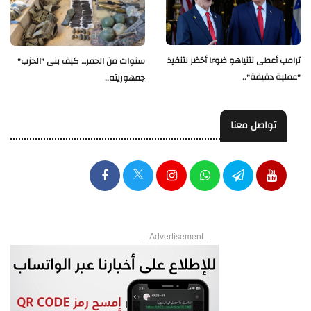
ترامب أعطى نتنياهو ضوءا أخضر لتنفيذ
سنوات من الحفر… كيف بنى "الحزب"
"عملية دقيقة"..
جمهوريته..
تواصل معنا
Advertisement