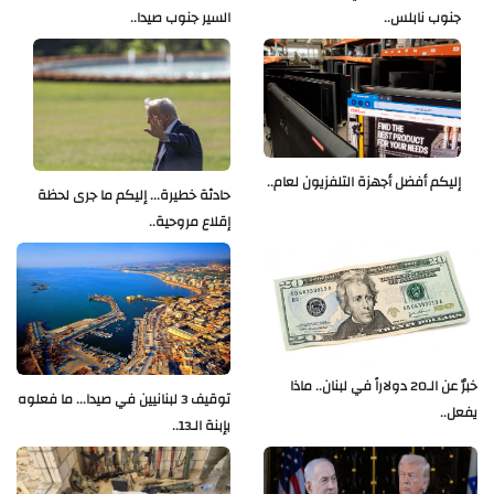
جنوب نابلس..
السير جنوب صيدا..
إليكم أفضل أجهزة التلفزيون لعام..
حادثة خطيرة... إليكم ما جرى لحظة
إقلاع مروحية..
خبرٌ عن الـ20 دولاراً في لبنان.. ماذا
توقيف 3 لبنانيين في صيدا... ما فعلوه
يفعل..
بإبنة الـ13..