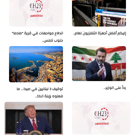
إليكم أفضل أجهزة التلفزيون لعام..
اندلاع مواجهات في قرية "مادما"
جنوب نابلس..
رداً على الوزير..
توقيف 3 لبنانيين في صيدا... ما
فعلوه بإبنة الـ13..