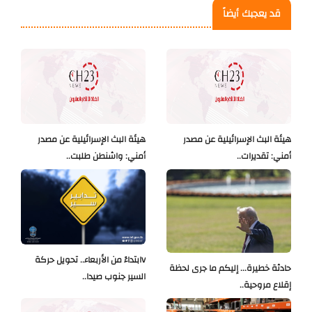
قد يعجبك أيضاً
هيئة البث الإسرائيلية عن مصدر
هيئة البث الإسرائيلية عن مصدر
أمني: تقديرات..
أمني: واشنطن طلبت..
Vابتداءً من الأربعاء.. تحويل حركة
حادثة خطيرة... إليكم ما جرى لحظة
السير جنوب صيدا..
إقلاع مروحية..