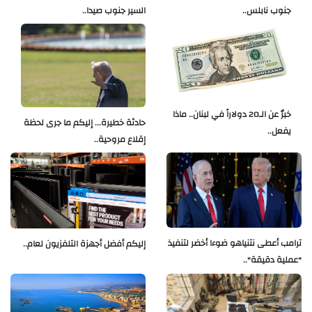
جنوب نابلس..
السير جنوب صيدا..
خبرٌ عن الـ20 دولاراً في لبنان.. ماذا
حادثة خطيرة... إليكم ما جرى لحظة
يفعل..
إقلاع مروحية..
ترامب أعطى نتنياهو ضوءا أخضر لتنفيذ
إليكم أفضل أجهزة التلفزيون لعام..
"عملية دقيقة"..