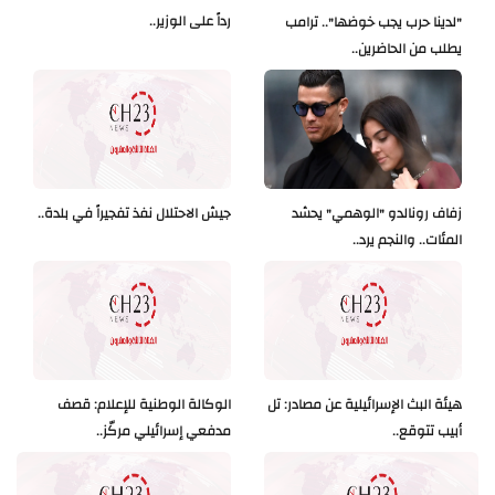
رداً على الوزير..
"لدينا حرب يجب خوضها".. ترامب
يطلب من الحاضرين..
زفاف رونالدو "الوهمي" يحشد
جيش الاحتلال نفذ تفجيراً في بلدة..
المئات.. والنجم يرد..
هيئة البث الإسرائيلية عن مصادر: تل
الوكالة الوطنية للإعلام: قصف
أبيب تتوقع..
مدفعي إسرائيلي مركّز..