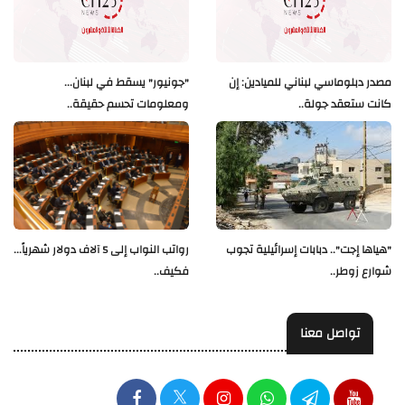
مصدر دبلوماسي لبناني للميادين: إن
"جونيور" يسقط في لبنان...
كانت ستعقد جولة..
ومعلومات تحسم حقيقة..
"هياها إجت".. دبابات إسرائيلية تجوب
رواتب النواب إلى 5 آلاف دولار شهرياً...
شوارع زوطر..
فكيف..
تواصل معنا