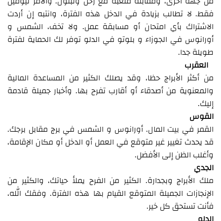
من جهة أخرى، ومقابلة متعبة مع زحل ونبتون. والأمر ليومين
فقط. لا تطالب بزيادة في الدخل هذه الفترة، وانتبه إن أردت
الاشتراك بأي امتحان أو مسابقة عمل. ولا تخف، الشمس و
أورانوس في الجوزاء و بلوتو في الدلو توفر لك الحماية لفترة
طويلة جدا.
العقرب
من أكثر الأبراج حظا، وقد يصلك الكثير من المساعدة المالية
والمعنوية من أصدقاء أو أقارب تفرح بها. وأخبار جميلة قادمة
إليك.
القوس
القمر في بيت المال. أورانوس و الشمس في برج مقابل برجك.
قد يحدث تغيير غير متوقع في العمل أو الدخل أو مكان الإقامة،
وأغلب الظن إلى الأفضل.
الجدي
ملك الأبراج وبجدارة. الكثير من الفرح يملأ حياتك، والكثير من
الإنجازات الجميلة المتوقع القيام بها هذه الفترة. وفقك الله،
فأنت تستحق كل خير.
الدلو