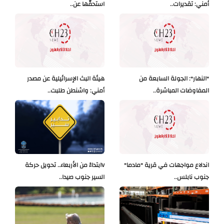
أمني: تقديرات..
استحقّها عن..
"النهار": الجولة السابعة من
هيئة البث الإسرائيلية عن مصدر
المفاوضات المباشرة..
أمني: واشنطن طلبت..
اندلاع مواجهات في قرية "مادما"
Vابتداءً من الأربعاء.. تحويل حركة
جنوب نابلس..
السير جنوب صيدا..