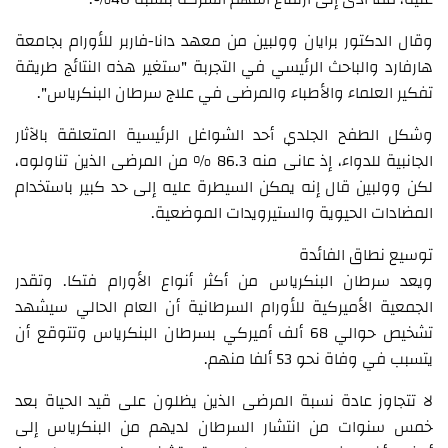
وقال الدكتور برايان وولبين من معهد دانا-فاربر للأورام بجامعة
هارفارد والباحث الرئيسي في التجربة "ستغير هذه النتائج طريقة
تفكير العلماء والأطباء والمرضى في علاج سرطان البنكرياس".
وشكل الطفح الجلدي أحد الشواغل الرئيسية المتعلقة بالآثار
الجانبية للدواء، إذ عانى منه 86.3 % من المرضى الذين تناولوه،
لكن وولبين قال إنه يمكن السيطرة عليه إلى حد كبير باستخدام
المضادات الحيوية والستيرويدات الموضعية.
توسيع نطاق الفائدة
ويعد سرطان البنكرياس من أكثر أنواع الأورام فتكا. وتقدر
الجمعية الأميركية للأورام السرطانية أن العام الحالي سيشهد
تشخيص حوالي 68 ألف أميركي بسرطان البنكرياس وتتوقع أن
يتسبب في وفاة نحو 53 ألفا منهم.
لا تتجاوز عادة نسبة المرضى الذين يظلون على قيد الحياة بعد
خمس سنوات من انتشار السرطان لديهم من البنكرياس إلى