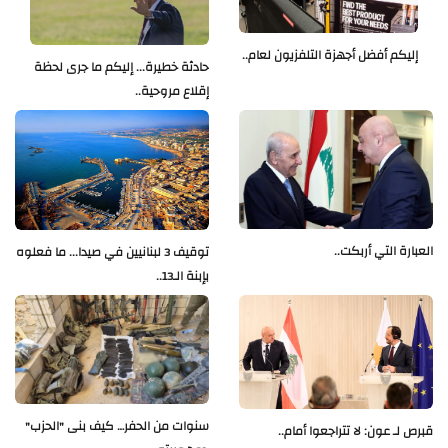
إليكم أفضل أجهزة التلفزيون لعام..
حادثة خطيرة... إليكم ما جرى لحظة
إقلاع مروحية..
العبارة التي أربكت..
توقيف 3 لبنانيين في صيدا... ما فعلوه
بإبنة الـ13..
سنوات من الحفر… كيف بنى "الحزب"
قبرص لـ عون: لا تتراجعوا أمام..