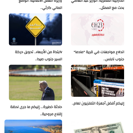
الخارجية المصرية: الوزير عبد العاطي
وزيرة العمل الألمانية: الوضع
بحث مع الممثل..
المالي كارثي..
اندلاع مواجهات في قرية "مادما"
Vابتداءً من الأربعاء.. تحويل حركة
جنوب نابلس..
السير جنوب صيدا..
إليكم أفضل أجهزة التلفزيون لعام..
حادثة خطيرة... إليكم ما جرى لحظة
إقلاع مروحية..