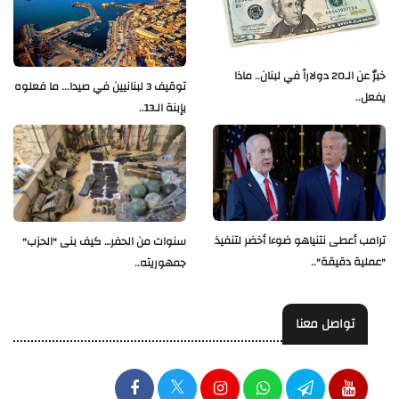
خبرٌ عن الـ20 دولاراً في لبنان.. ماذا
توقيف 3 لبنانيين في صيدا... ما فعلوه
يفعل..
بإبنة الـ13..
ترامب أعطى نتنياهو ضوءا أخضر لتنفيذ
سنوات من الحفر… كيف بنى "الحزب"
"عملية دقيقة"..
جمهوريته..
تواصل معنا