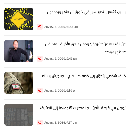
بسبب أشغال.. تدابير سير في كورنيش النهر وبحمدون
August 9, 2026, 9:20 pm
عن انفصاله عن "شروق" وحفل طلاق الأخيرة… ماذا قال
"دكتور فود"؟
August 9, 2026, 5:46 pm
خلاف شخصي يتحوّل إلى خطف عسكري... والجيش يستنفر
August 8, 2026, 6:16 pm
زوجان في قبضة الأمن... والمخدرات تقودهما إلى الاعتراف
August 8, 2026, 4:37 pm