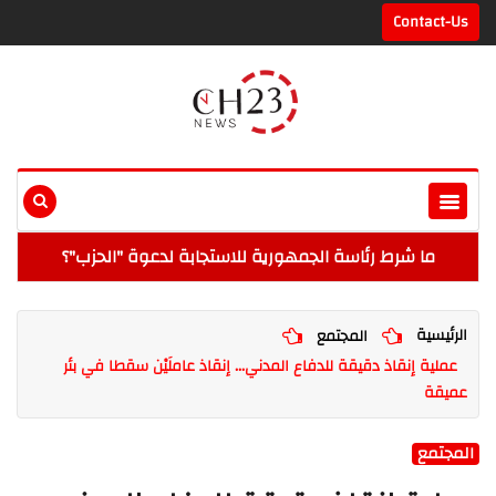
Contact-Us
ما شرط رئاسة الجمهورية للاستجابة لدعوة "الحزب"؟
الرئيسية
المجتمع
عملية إنقاذ دقيقة للدفاع المدني... إنقاذ عاملَيْن سقطا في بئر
عميقة
المجتمع