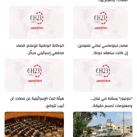
المئات.. والنجم يرد..
مصدر دبلوماسي لبناني للميادين:
الوكالة الوطنية للإعلام: قصف
إن كانت ستعقد جولة..
مدفعي إسرائيلي مركّز..
"جونيور" يسقط في لبنان...
هيئة البث الإسرائيلية عن مصادر: تل
ومعلومات تحسم حقيقة..
أبيب تتوقع..