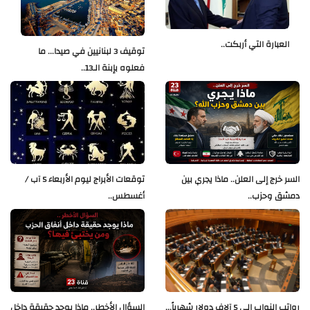
العبارة التي أربكت..
توقيف 3 لبنانيين في صيدا... ما
فعلوه بإبنة الـ13..
السر خرج إلى العلن.. ماذا يجري بين
توقعات الأبراج ليوم الأربعاء 5 آب /
دمشق وحزب..
أغسطس..
رواتب النواب إلى 5 آلاف دولار شهرياً...
السؤال الأخطر.. ماذا يوجد حقيقة داخل