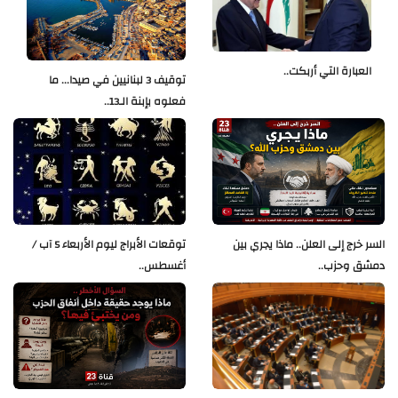
العبارة التي أربكت..
توقيف 3 لبنانيين في صيدا... ما
فعلوه بإبنة الـ13..
السر خرج إلى العلن.. ماذا يجري بين
توقعات الأبراج ليوم الأربعاء 5 آب /
دمشق وحزب..
أغسطس..