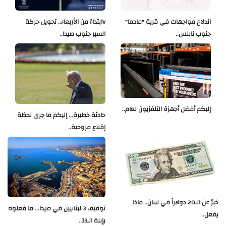
اندلاع مواجهات في قرية "مادما"
Vابتداءً من الأربعاء.. تحويل حركة
جنوب نابلس..
السير جنوب صيدا..
إليكم أفضل أجهزة التلفزيون لعام..
حادثة خطيرة... إليكم ما جرى لحظة
إقلاع مروحية..
خبرٌ عن الـ20 دولاراً في لبنان.. ماذا
توقيف 3 لبنانيين في صيدا... ما فعلوه
يفعل..
بإبنة الـ13..