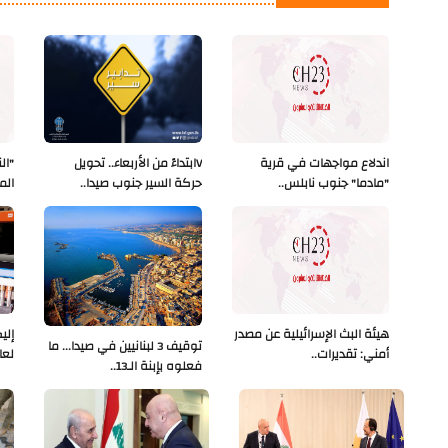
اندلاع مواجهات في قرية
Vابتداءً من الأربعاء.. تحويل
"ال
"مادما" جنوب نابلس..
حركة السير جنوب صيدا..
الم
هيئة البث الإسرائيلية عن مصدر
إلي
توقيف 3 لبنانيين في صيدا... ما
أمني: تقديرات..
لعا
فعلوه بإبنة الـ13..