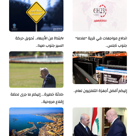
اندلاع مواجهات في قرية "مادما"
Vابتداءً من الأربعاء.. تحويل حركة
جنوب نابلس..
السير جنوب صيدا..
إليكم أفضل أجهزة التلفزيون لعام..
حادثة خطيرة... إليكم ما جرى لحظة
إقلاع مروحية..