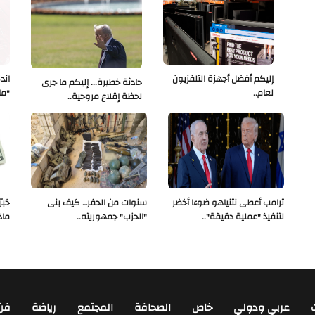
إليكم أفضل أجهزة التلفزيون
اند
حادثة خطيرة... إليكم ما جرى
لعام..
"ما
لحظة إقلاع مروحية..
ترامب أعطى نتنياهو ضوءا أخضر
سنوات من الحفر… كيف بنى
لتنفيذ "عملية دقيقة"..
"الحزب" جمهوريته..
ماذ
عربي ودولي
خاص
الصحافة
المجتمع
رياضة
فن