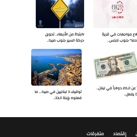
لاع مواجهات في قرية
Vابتداءً من الأربعاء.. تحويل
دما" جنوب نابلس..
حركة السير جنوب صيدا..
خبرٌ عن الـ20 دولاراً في لبنان..
توقيف 3 لبنانيين في صيدا... ما
ا يفعل..
فعلوه بإبنة الـ13..
إقتصاد
متفرقات