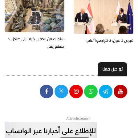
سنوات من الحفر… كيف بنى "الحزب"
قبرص لـ عون: لا تتراجعوا أمام..
جمهوريته..
تواصل معنا
Advertisement