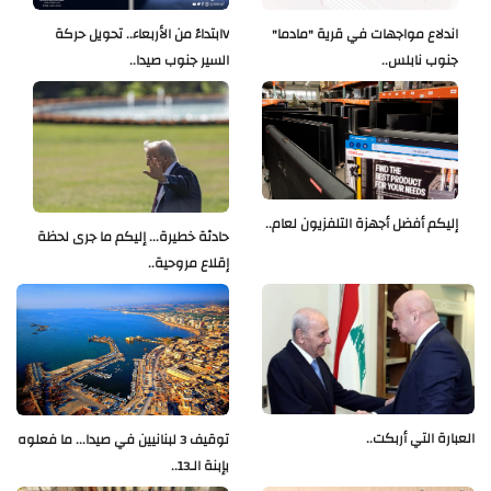
اندلاع مواجهات في قرية "مادما"
Vابتداءً من الأربعاء.. تحويل حركة
جنوب نابلس..
السير جنوب صيدا..
إليكم أفضل أجهزة التلفزيون لعام..
حادثة خطيرة... إليكم ما جرى لحظة
إقلاع مروحية..
العبارة التي أربكت..
توقيف 3 لبنانيين في صيدا... ما فعلوه
بإبنة الـ13..