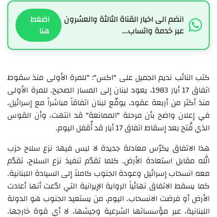
انضم الى اخبار القناة الثالثة والعشرون
اضغط
عبر خدمة واتساب...
هنا
كتب النائب نديم الجميل على "اكس": "للمرة الأولى منذ سقوط
اتفاق 17 أيار 1983، يعود لبنان إلى المسار الصحيح. للمرة الأولى
منذ أكثر من أربعة عقود، يوقّع لبنان اتفاقاً مباشراً مع إسرائيل،
في إعلان واضح بأن مرحلة "الممانعة" قد انتهت، وأن القوس
الذي فُتح بعد إسقاط اتفاق 17 أيار قد أُقفل اليوم.
هذا الاتفاق يكرّس معادلة جديدة لا لبس فيها: نزع سلاح حزب
الله مقابل استعادة الأرض. كلما تقدّم تنفيذ نزع السلاح، تقدّم
معه انسحاب إسرائيل وعودة الجنوب كاملاً إلى السيادة اللبنانية.
كما يسقط الاتفاق نهائياً الرواية الإيرانية التي ادّعت أنها أعادت
الأرض أو فرضت الانسحاب. اليوم، من يستعيد الجنوب هو الدولة
اللبنانية، عبر مؤسساتها الشرعية وجيشها، لا أي قوة خارجها.