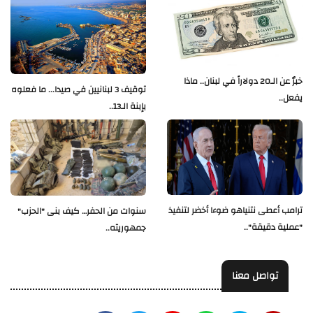
خبرٌ عن الـ20 دولاراً في لبنان.. ماذا
توقيف 3 لبنانيين في صيدا... ما فعلوه
يفعل..
بإبنة الـ13..
ترامب أعطى نتنياهو ضوءا أخضر لتنفيذ
سنوات من الحفر… كيف بنى "الحزب"
"عملية دقيقة"..
جمهوريته..
تواصل معنا