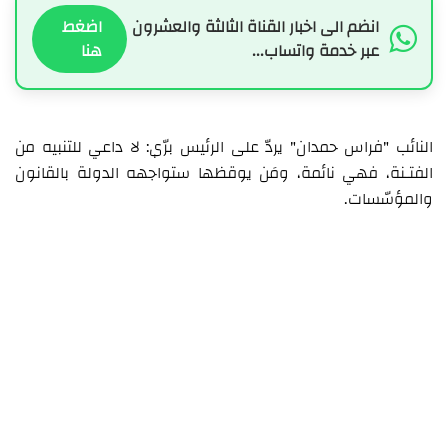
انضم الى اخبار القناة الثالثة والعشرون
اضغط
عبر خدمة واتساب...
هنا
النائب "فراس حمدان" يردّ على الرئيس برّي: لا داعي للتنبيه من
الفتـنة، فهي نائمة، ومَن يوقظها ستواجهه الدولة بالقانون
والمؤسّسات.