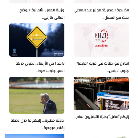
الخارجية المصرية: الوزير عبد العاطي
وزيرة العمل الألمانية: الوضع
بحث مع الممثل..
المالي كارثي..
اندلاع مواجهات في قرية "مادما"
Vابتداءً من الأربعاء.. تحويل حركة
جنوب نابلس..
السير جنوب صيدا..
إليكم أفضل أجهزة التلفزيون لعام..
حادثة خطيرة... إليكم ما جرى لحظة
إقلاع مروحية..