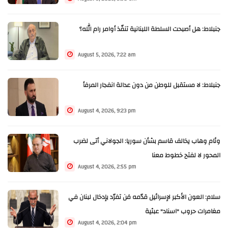
جنبلاط: هل أصبحت السلطة اللبنانية تنفّذ أوامر رام الله؟
August 5, 2026, 7:22 am
جنبلاط: لا مستقبل للوطن من دون عدالة انفجار المرفأ
August 4, 2026, 9:23 pm
وئام وهاب يخالف قاسم بشأن سوريا: الجولاني أتى لضرب
المحور لا لفتح خطوط معنا
August 4, 2026, 2:55 pm
سلام: العون الأكبر لإسرائيل قدّمه مَن تفرّد بإدخال لبنان في
مغامرات حروب "اسناد" عبثية
August 4, 2026, 2:04 pm