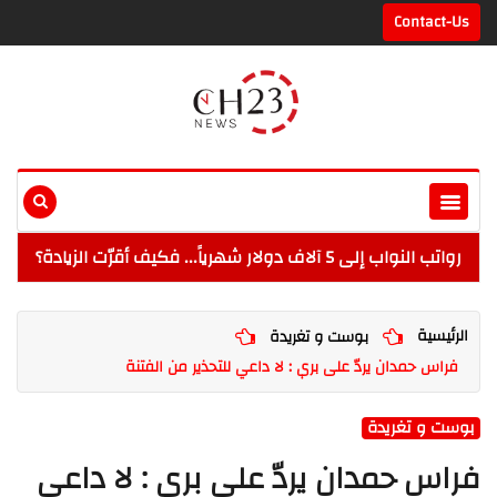
Contact-Us
رواتب النواب إلى 5 آلاف دولار شهرياً... فكيف أقرّت الزيادة؟
الرئيسية
بوست و تغريدة
فراس حمدان يردّ على بري : لا داعي للتحذير من الفتنة
بوست و تغريدة
فراس حمدان يردّ على بري : لا داعي