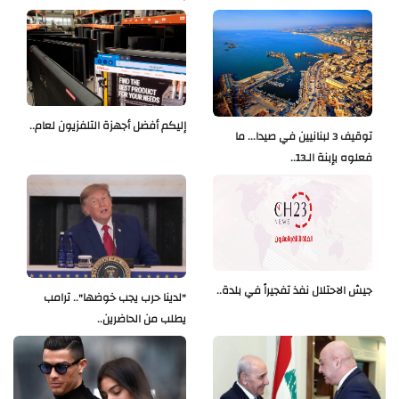
إليكم أفضل أجهزة التلفزيون لعام..
توقيف 3 لبنانيين في صيدا... ما
فعلوه بإبنة الـ13..
جيش الاحتلال نفذ تفجيراً في بلدة..
"لدينا حرب يجب خوضها".. ترامب
يطلب من الحاضرين..