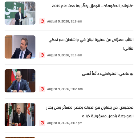
"فليغادر الحكومة"... الجميّل يذكّر بما حدث عام 2015
August 9, 2026, 9:19 am
النائب معوّض عن سفيرة لبنان في واشنطن: عم تحكي
لبناني!
August 9, 2026, 9:15 am
بو عاصي: المتواطىء دائماً أعمى
August 9, 2026, 9:02 am
محفوض: من يتعاون مع الدولة يختصر الخسائر ومن يختار
المواجهة يتحمل مسؤولية خياره
August 8, 2026, 4:07 pm