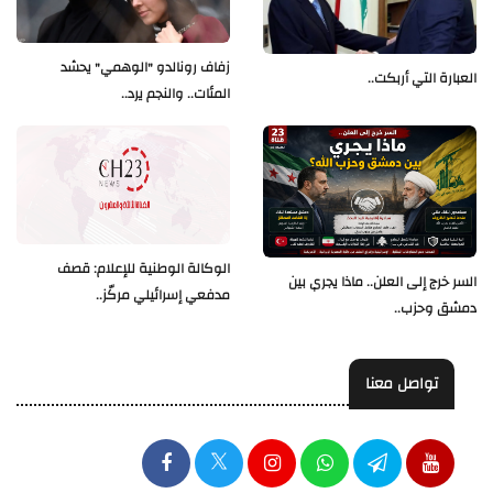
زفاف رونالدو "الوهمي" يحشد
العبارة التي أربكت..
المئات.. والنجم يرد..
الوكالة الوطنية للإعلام: قصف
السر خرج إلى العلن.. ماذا يجري بين
مدفعي إسرائيلي مركّز..
دمشق وحزب..
تواصل معنا