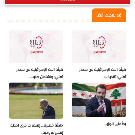
قد يعجبك أيضاً
هيئة البث الإسرائيلية عن مصدر
هيئة البث الإسرائيلية عن مصدر
أمني: تقديرات..
أمني: واشنطن طلبت..
رداً على الوزير..
حادثة خطيرة... إليكم ما جرى لحظة
إقلاع مروحية..