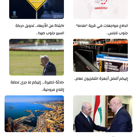
اندلاع مواجهات في قرية "مادما"
Vابتداءً من الأربعاء.. تحويل حركة
جنوب نابلس..
السير جنوب صيدا..
إليكم أفضل أجهزة التلفزيون لعام..
حادثة خطيرة... إليكم ما جرى لحظة
إقلاع مروحية..