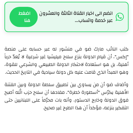
انضم الى اخبار القناة الثالثة والعشرون
اضغط
عبر خدمة واتساب...
هنا
كتب النائب مارك ضو في منشور له عبر حسابه على منصة
"إكس"، أن قيام الدولة بنزع سلاح ميليشيا غير شرعية لا يُعدّ حرباً
أهلية، بل هو استعادة لاحتكار الدولة الطبيعي والشرعي للقوة،
وهو المبدأ الذي قامت عليه كل دولة سيادية في التاريخ الحديث.
وأضاف ضو أن من يساوي بين تطبيق سلطة الدولة وبين الفتنة
الأهلية يكرّس "أسطورة خطرة"، مفادها أن سلاح حزب الله أصبح
فوق الدولة وخارج الدستور، وأنه بات محرّماً على اللبنانيين حتى
التفكير بنزعه، مؤكداً أن هذا الطرح غير صحيح.