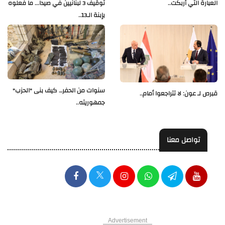
العبارة التي أربكت..
توقيف 3 لبنانيين في صيدا... ما فعلوه
بإبنة الـ13..
سنوات من الحفر… كيف بنى "الحزب"
قبرص لـ عون: لا تتراجعوا أمام..
جمهوريته..
تواصل معنا
Advertisement