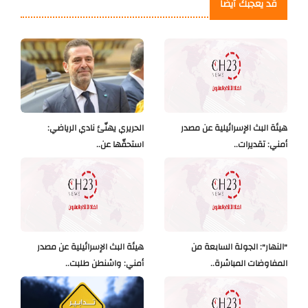
قد يعجبك أيضاً
هيئة البث الإسرائيلية عن مصدر
الحريري يهنّئ نادي الرياضي:
أمني: تقديرات..
استحقّها عن..
"النهار": الجولة السابعة من
هيئة البث الإسرائيلية عن مصدر
المفاوضات المباشرة..
أمني: واشنطن طلبت..