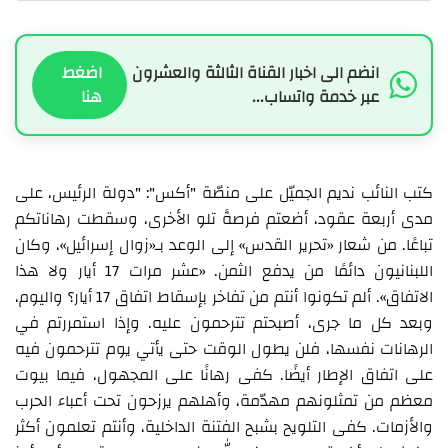
انضم الى اخبار القناة الثالثة والعشرون
اضغط
عبر خدمة واتساب...
هنا
كتب النائب نديم الجميّل على منصّة "أكس": "دولة الرئيس، على
مدى أربعة عقود، أضعتم فرصةً تلو الأخرى، وسقطت رهاناتكم
تباعًا. من شعار «تحرير القدس» إلى الوعد بـ«زوال إسرائيل»، وكان
اللبنانيون دائمًا من يدفع الثمن. «عشر مرات 17 أيار ولا هذا
الاتفاق». ألم تكونوا أنتم من تفاخر بإسقاط اتفاق 17 أيار؟ واليوم،
وبعد كل ما جرى، أصبحتم تترحمون عليه. وإذا استمررتم في
الرهانات نفسها، فلن يطول الوقت حتى يأتي يوم تترحمون فيه
على اتفاق الإطار أيضًا. كفى رهانًا على المجهول، فيما بيوت
معظم من تمثلونهم مهدّمة، وأهلهم يرزحون تحت أعباء الحرب
والأزمات. كفى التلويح بشبح الفتنة الداخلية، وأنتم تعلمون أكثر