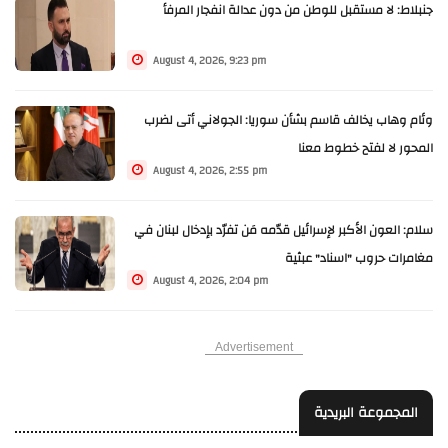
جنبلاط: لا مستقبل للوطن من دون عدالة انفجار المرفأ
August 4, 2026, 9:23 pm
وئام وهاب يخالف قاسم بشأن سوريا: الجولاني أتى لضرب
المحور لا لفتح خطوط معنا
August 4, 2026, 2:55 pm
سلام: العون الأكبر لإسرائيل قدّمه مَن تفرّد بإدخال لبنان في
مغامرات حروب "اسناد" عبثية
August 4, 2026, 2:04 pm
Advertisement
المجموعة البريدية