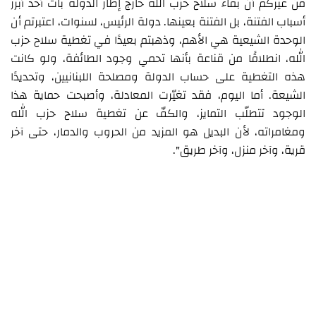
من غيركم أن بقاء سلاح حزب الله خارج إطار الدولة بات أحد أبرز
أسباب الفتنة، بل الفتنة بعينها. دولة الرئيس، لسنوات، اعتبرتم أن
الوحدة الشيعية هي الأهم، وذهبتم بعيدًا في تغطية سلاح حزب
الله، انطلاقًا من قناعة بأنها تحمي وجود الطائفة، ولو كانت
هذه التغطية على حساب الدولة ومصلحة اللبنانيين، وتحديدًا
الشيعة. أما اليوم، فقد تغيّرت المعادلة، وأصبحت حماية هذا
الوجود تتطلّب التمايز، والكفّ عن تغطية سلاح حزب الله
ومغامراته، لأن البديل هو المزيد من الحروب والدمار، حتى آخر
قرية، وآخر منزل، وآخر طريق".