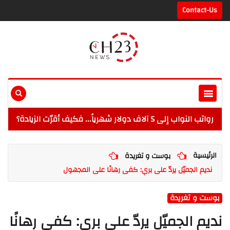
Contact-Us
رواتب النواب إلى 5 آلاف دولار شهرياً... فكيف أقرّت الزيادة؟
الرئيسية
بوست و تغريدة
نديم الجميّل يردّ على بري: كفى رهانًا على المجهول
بوست و تغريدة
نديم الجميّل يردّ على بري: كفى رهانًا