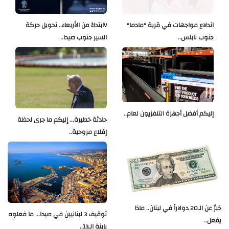
اندلاع مواجهات في قرية "مادما"
Vابتداءً من الأربعاء.. تحويل حركة
جنوب نابلس..
السير جنوب صيدا..
إليكم أفضل أجهزة التلفزيون لعام..
حادثة خطيرة... إليكم ما جرى لحظة
إقلاع مروحية..
خبرٌ عن الـ20 دولاراً في لبنان.. ماذا
توقيف 3 لبنانيين في صيدا... ما فعلوه
يفعل..
بإبنة الـ13..