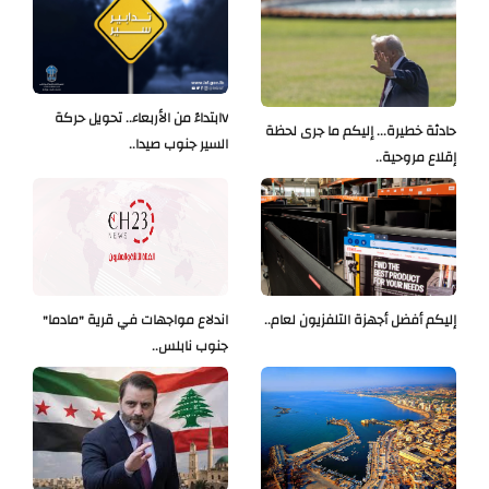
Vابتداءً من الأربعاء.. تحويل حركة
حادثة خطيرة... إليكم ما جرى لحظة
السير جنوب صيدا..
إقلاع مروحية..
إليكم أفضل أجهزة التلفزيون لعام..
اندلاع مواجهات في قرية "مادما"
جنوب نابلس..