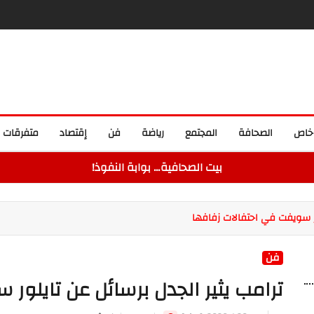
خاص
الصحافة
المجتمع
رياضة
فن
إقتصاد
متفرقات
بيت الصحافية… بوابة النفوذ!
ور سويفت في احتفالات زفافها
فن
ترامب يثير الجدل برسائل عن تايلور