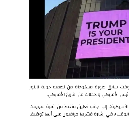
ي وقت سابق صورة مستوحاة من تصميم جولة تايلور
America’s Eras Tour (جولة العصور الأمريكية)، إلى جانب تعليق مأخوذ من أغنية سويفت
It’s be (لقد طال انتظار هذا الوقت)، في إشارة فسّرها مراقبون على أنها توظيف