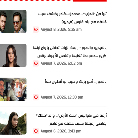
تبرأ من "الحزب".. محمد إسكندر يكشف سبب
خلافه مع ابنه فارس (فيديو)
August 8, 2026, 9:35 am
بالفيديو والصور - رابعة الزيات تحتفل بزواج ابنها
كريم ...دموعها تغلبها وتشعل الأجواء برقص
August 7, 2026, 6:02 pm
الدبكة
بالصور... أمير يزبك وحبيب بو أنطون معاً
August 7, 2026, 12:30 pm
أزمة في كواليس "تحت الأرض".. والد "ملاك"
يقاضي زميلها بسبب علاقة مع قاصر
August 6, 2026, 3:43 pm