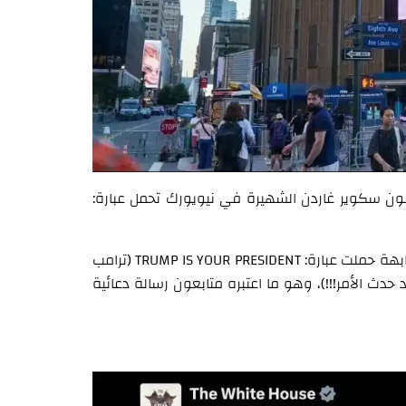
سون سكوير غاردن الشهيرة في نيويورك تحمل عبارة:
وبعدها بساعات، نشر الحساب الرسمي للبيت الأبيض صورة مشابهة حملت عبارة: TRUMP IS YOUR PRESIDENT (ترامب
 مرفقة بتعليق مثير للجدل: IT’S HAPPENED!!! (لقد حدث الأمر!!!)، وهو ما اعتبره متابعون رسالة دعائية