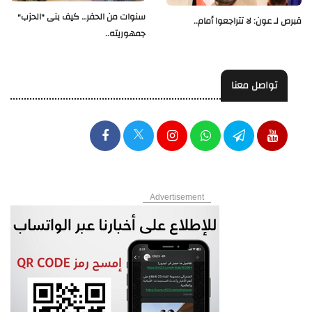
سنوات من الحفر… كيف بنى "الحزب"
قبرص لـ عون: لا تتراجعوا أمام..
جمهوريته..
تواصل معنا
Advertisement