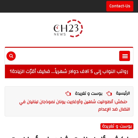
Contact-Us
رواتب النواب إلى 5 آلاف دولار شهرياً... فكيف أقرّت الزيادة؟
الرئيسية
بوست و تغريدة
حنكش: أنطوانيت شاهين وأوغاريت يونان نموذجان لبنانيان في
النضال ضد الإعدام
بوست و تغريدة