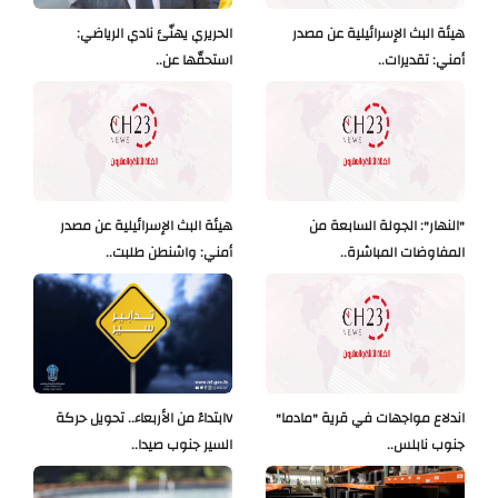
هيئة البث الإسرائيلية عن مصدر
الحريري يهنّئ نادي الرياضي:
أمني: تقديرات..
استحقّها عن..
"النهار": الجولة السابعة من
هيئة البث الإسرائيلية عن مصدر
المفاوضات المباشرة..
أمني: واشنطن طلبت..
اندلاع مواجهات في قرية "مادما"
Vابتداءً من الأربعاء.. تحويل حركة
جنوب نابلس..
السير جنوب صيدا..