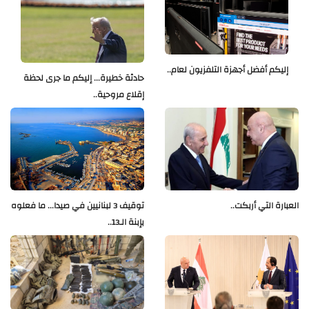
إليكم أفضل أجهزة التلفزيون لعام..
حادثة خطيرة... إليكم ما جرى لحظة
إقلاع مروحية..
العبارة التي أربكت..
توقيف 3 لبنانيين في صيدا... ما فعلوه
بإبنة الـ13..