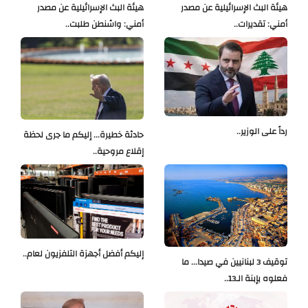
هيئة البث الإسرائيلية عن مصدر
هيئة البث الإسرائيلية عن مصدر
أمني: تقديرات..
أمني: واشنطن طلبت..
رداً على الوزير..
حادثة خطيرة... إليكم ما جرى لحظة
إقلاع مروحية..
إليكم أفضل أجهزة التلفزيون لعام..
توقيف 3 لبنانيين في صيدا... ما
فعلوه بإبنة الـ13..