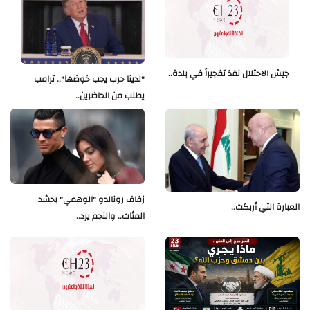
جيش الاحتلال نفذ تفجيراً في بلدة..
"لدينا حرب يجب خوضها".. ترامب
يطلب من الحاضرين..
زفاف رونالدو "الوهمي" يحشد
العبارة التي أربكت..
المئات.. والنجم يرد..