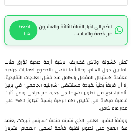
انضم الى اخبار القناة الثالثة والعشرون
اضغط
عبر خدمة واتساب...
هنا
تمثل خشونة وتآكل غضاريف الركبة أزمة صحية تؤرق مئات
الملايين حول العالم، وغالباً ما تنتهي بالخضوع لعمليات جراحية
معقدة لاستبدال المفصل بالكامل عند فشل العلاجات التقليدية.
إلا أن فريقاً بحثياً بقيادة مستشفى "شاريتيه الجامعي" في برلين
بألمانيا، نجح في تطوير نهج علاجي جديد، غير جراحي وآمن، أثبت
فاعلية مبهرة في تقليص آلام الركبة بنسبة تتجاوز 50% على
مدار عام كامل.
ووفقاً للتقرير العلمي الذي نشرته منصة "ساينس أليرت"، يعتمد
هذا العلاج على تطوير تقنية قائمة تسمى "انصمام الشريان