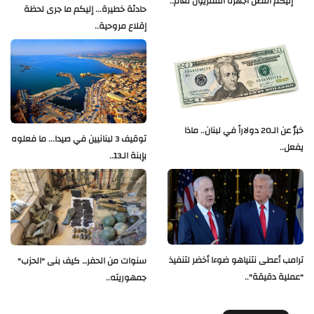
إليكم أفضل أجهزة التلفزيون لعام..
حادثة خطيرة... إليكم ما جرى لحظة
إقلاع مروحية..
خبرٌ عن الـ20 دولاراً في لبنان.. ماذا
توقيف 3 لبنانيين في صيدا... ما فعلوه
يفعل..
بإبنة الـ13..
ترامب أعطى نتنياهو ضوءا أخضر لتنفيذ
سنوات من الحفر… كيف بنى "الحزب"
"عملية دقيقة"..
جمهوريته..