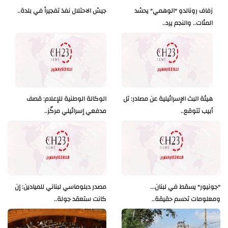
زفاف رونالدو "الوهمي" يحشد
جيش الاحتلال نفذ تفجيراً في بلدة..
المئات.. والنجم يرد..
هيئة البث الإسرائيلية عن مصادر: تل
الوكالة الوطنية للإعلام: قصف
أبيب تتوقع..
مدفعي إسرائيلي مركّز..
"جونيور" يسقط في لبنان...
مصدر دبلوماسي لبناني للميادين: إن
ومعلومات تحسم حقيقة..
كانت ستعقد جولة..