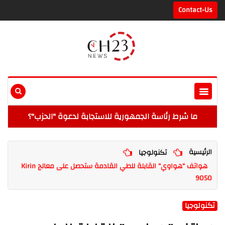
Contact-Us
ما شرط رئاسة الجمهورية للاستجابة لدعوة "الحزب"؟
الرئيسية
تكنولوجيا
هواتف "هواوي" القابلة للطي القادمة ستحصل على معالج Kirin
9050
تكنولوجيا