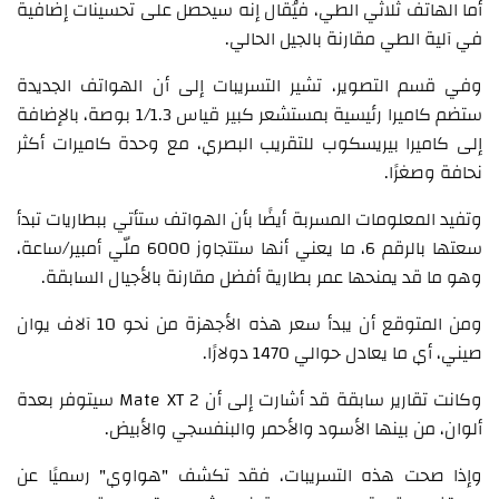
أما الهاتف ثلاثي الطي، فيُقال إنه سيحصل على تحسينات إضافية
في آلية الطي مقارنة بالجيل الحالي.
وفي قسم التصوير، تشير التسريبات إلى أن الهواتف الجديدة
ستضم كاميرا رئيسية بمستشعر كبير قياس 1/1.3 بوصة، بالإضافة
إلى كاميرا بيريسكوب للتقريب البصري، مع وحدة كاميرات أكثر
نحافة وصغرًا.
وتفيد المعلومات المسربة أيضًا بأن الهواتف ستأتي ببطاريات تبدأ
سعتها بالرقم 6، ما يعني أنها ستتجاوز 6000 ملّي أمبير/ساعة،
وهو ما قد يمنحها عمر بطارية أفضل مقارنة بالأجيال السابقة.
ومن المتوقع أن يبدأ سعر هذه الأجهزة من نحو 10 آلاف يوان
صيني، أي ما يعادل حوالي 1470 دولارًا.
وكانت تقارير سابقة قد أشارت إلى أن Mate XT 2 سيتوفر بعدة
ألوان، من بينها الأسود والأحمر والبنفسجي والأبيض.
وإذا صحت هذه التسريبات، فقد تكشف "هواوي" رسميًا عن