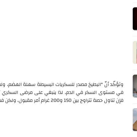
وتؤكّد أنّ "البطيخ مصدر للسكريات البسيطة سهلة الهضم، وله
في مستوى السكر في الدم، لذا ينبغي على مرضى السكري تناو
فإن تناول حصة تتراوح بين 150 و200 غرام أمر مقبول، ولكن فقط بعد استشارة الطبيب ومراقبة مستوى الغلوكوز".