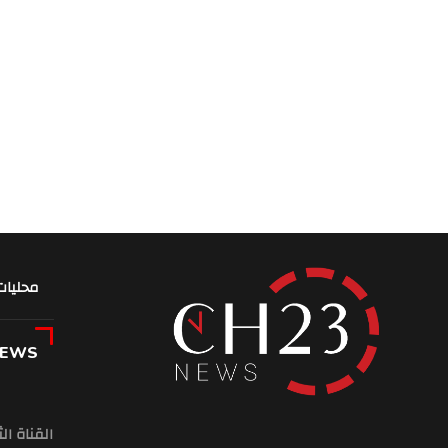
محليات
NEWS
القناة ال