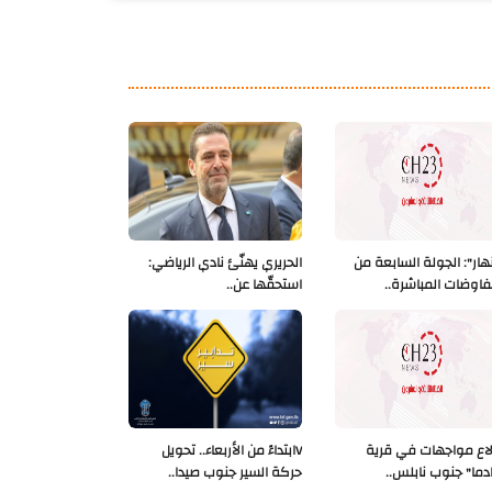
نهار": الجولة السابعة من
الحريري يهنّئ نادي الرياضي:
فاوضات المباشرة..
استحقّها عن..
لاع مواجهات في قرية
Vابتداءً من الأربعاء.. تحويل
دما" جنوب نابلس..
حركة السير جنوب صيدا..