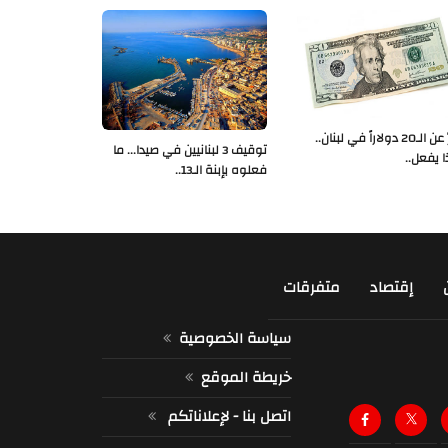
خبرٌ عن الـ20 دولاراً في لبنان..
توقيف 3 لبنانيين في صيدا... ما
ا يفعل..
فعلوه بإبنة الـ13..
إقتصاد
متفرقات
سياسة الخصوصية
خريطة الموقع
اتصل بنا - لإعلاناتكم