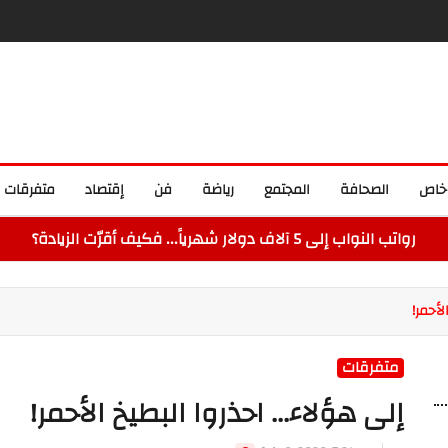
خاص
الصحافة
المجتمع
رياضة
فن
إقتصاد
متفرقات
رواتب النواب إلى 5 آلاف دولار شهرياً... فكيف أقرّت الزيادة؟
لأحمر!
متفرقات
إلى هؤلاء... احذروا البطيخ الأحمر!