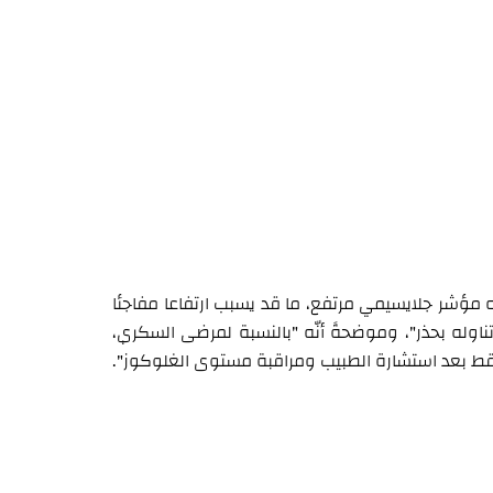
 مؤشر جلايسيمي مرتفع، ما قد يسبب ارتفاعا مفاجئا
له بحذر"، وموضحةً أنّه "بالنسبة لمرضى السكري،