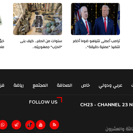
ترامب أعطى نتنياهو ضوءا أخضر
سنوات من الحفر… كيف بنى
لتنفيذ "عملية دقيقة"..
"الحزب" جمهوريته..
ماذ
عربي ودولي
خاص
الصحافة
المجتمع
رياضة
فن
FOLLOW US
CH23 - CHANNEL 23 
ثالثة والعشرون