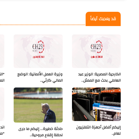
قد يعجبك أيضاً
الخارجية المصرية: الوزير عبد
وزيرة العمل الألمانية: الوضع
"ال
العاطي بحث مع الممثل..
المالي كارثي..
الم
إليكم أفضل أجهزة التلفزيون
اند
حادثة خطيرة... إليكم ما جرى
لعام..
"ما
لحظة إقلاع مروحية..