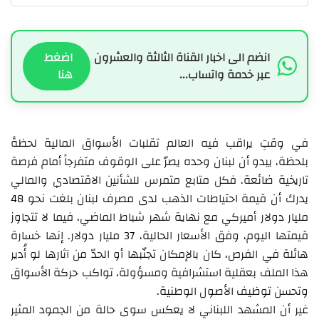
انضم الى اخبار القناة الثالثة والعشرون
اضغط
عبر خدمة واتساب...
هنا
في وقتٍ يراقب فيه العالم تقلبات الأسواق المالية لحظةً
بلحظة، يبدو أن لبنان وحده يصرّ على الوقوف متفرجاً أمام فرصة
تاريخية ضائعة. فكل متابع متمرس للشأنين الاقتصادي والمالي
يدرك أن قيمة احتياطات الذهب لدى مصرف لبنان بلغت نحو 48
مليار دولار أميركي مع نهاية شهر شباط الماضي، فيما لا تتجاوز
قيمتها اليوم، وفق الأسعار الحالية، 37 مليار دولار. إنها خسارة
هائلة في الفرص، كان بالإمكان تجنّبها أو الحدّ من آثارها لو أُدير
هذا الملف بعقلية استشرافية ومسؤولة، تواكب حركة الأسواق
وتحسن توظيف الأصول الوطنية.
غير أن المشهد اللبناني لا يعكس سوى حالة من الجمود المثير