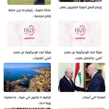
إليكم أفضل أجهزة التلفزيون لعام..
حادثة خطيرة... إليكم ما جرى لحظة
إقلاع مروحية..
هيئة البث الإسرائيلية عن مصدر
هيئة البث الإسرائيلية عن مصدر
أمني: واشنطن طلبت..
أمني: تقديرات..
العبارة التي أربكت..
توقيف 3 لبنانيين في صيدا... ما فعلوه
بإبنة الـ13..