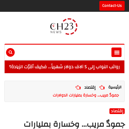
Contact-Us
رواتب النواب إلى 5 آلاف دولار شهرياً... فكيف أقرّت الزيادة؟
الرئيسية
إقتصاد
جمودٌ مريب... وخسارة بمليارات الدولارات
إقتصاد
جمودٌ مريب... وخسارة بمليارات