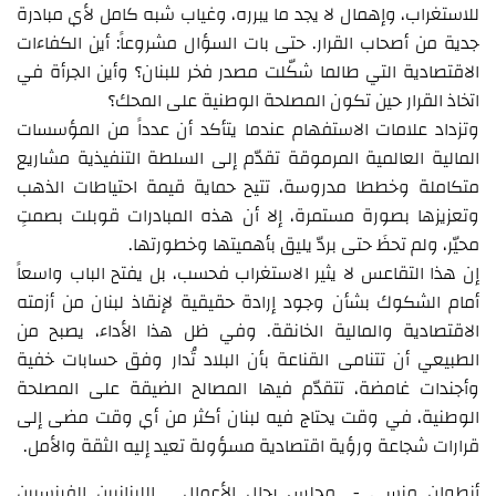
للاستغراب، وإهمال لا يجد ما يبرره، وغياب شبه كامل لأي مبادرة
جدية من أصحاب القرار. حتى بات السؤال مشروعاً: أين الكفاءات
الاقتصادية التي طالما شكّلت مصدر فخر للبنان؟ وأين الجرأة في
اتخاذ القرار حين تكون المصلحة الوطنية على المحك؟
وتزداد علامات الاستفهام عندما يتأكد أن عدداً من المؤسسات
المالية العالمية المرموقة تقدّم إلى السلطة التنفيذية مشاريع
متكاملة وخططا مدروسة، تتيح حماية قيمة احتياطات الذهب
وتعزيزها بصورة مستمرة، إلا أن هذه المبادرات قوبلت بصمتٍ
محيّر، ولم تحظَ حتى بردّ يليق بأهميتها وخطورتها.
إن هذا التقاعس لا يثير الاستغراب فحسب، بل يفتح الباب واسعاً
أمام الشكوك بشأن وجود إرادة حقيقية لإنقاذ لبنان من أزمته
الاقتصادية والمالية الخانقة. وفي ظل هذا الأداء، يصبح من
الطبيعي أن تتنامى القناعة بأن البلاد تُدار وفق حسابات خفية
وأجندات غامضة، تتقدّم فيها المصالح الضيقة على المصلحة
الوطنية، في وقت يحتاج فيه لبنان أكثر من أي وقت مضى إلى
قرارات شجاعة ورؤية اقتصادية مسؤولة تعيد إليه الثقة والأمل.
أنطوان منسى - مجلس رجال الأعمال اللبنانيين الفرنسيين