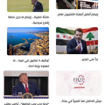
إليكم أفضل أجهزة التلفزيون لعام..
حادثة خطيرة... إليكم ما جرى لحظة
إقلاع مروحية..
رداً على الوزير..
توقيف 3 لبنانيين في صيدا... ما
فعلوه بإبنة الـ13..
جيش الاحتلال نفذ تفجيراً في بلدة..
"لدينا حرب يجب خوضها".. ترامب يطلب