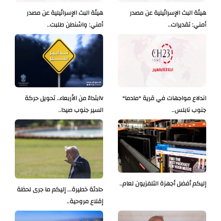
هيئة البث الإسرائيلية عن مصدر
هيئة البث الإسرائيلية عن مصدر
أمني: تقديرات..
أمني: واشنطن طلبت..
اندلاع مواجهات في قرية "مادما"
Vابتداءً من الأربعاء.. تحويل حركة
جنوب نابلس..
السير جنوب صيدا..
إليكم أفضل أجهزة التلفزيون لعام..
حادثة خطيرة... إليكم ما جرى لحظة
إقلاع مروحية..