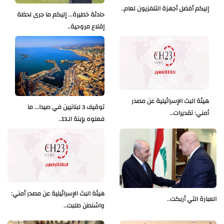
إليكم أفضل أجهزة التلفزيون لعام..
حادثة خطيرة... إليكم ما جرى لحظة
إقلاع مروحية..
هيئة البث الإسرائيلية عن مصدر
توقيف 3 لبنانيين في صيدا... ما
أمني: تقديرات..
فعلوه بإبنة الـ13..
هيئة البث الإسرائيلية عن مصدر أمني:
العبارة التي أربكت..
واشنطن طلبت..