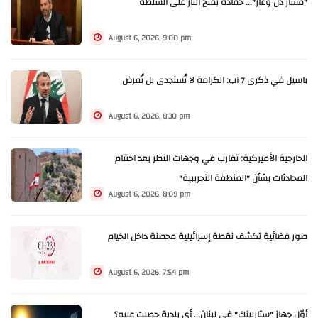
"مسار ذل وعار"... حمادة يفتح النار على السلطة
August 6, 2026, 9:00 pm
باسيل في ذكرى 7 آب: الكرامة لا تُستجدى بل تُفرض
August 6, 2026, 8:30 pm
الخارجية الأميركية: تقارب في وجهات النظر بعد اختتام
المحادثات بشأن "المنطقة التجريبية"
August 6, 2026, 8:09 pm
صور فضائية تكشف نقطة إسرائيلية محصنة داخل الخيام
August 6, 2026, 7:54 pm
أوّل جهاز "ستارلينك" في لبنان... أي بلدية حصلت عليه؟