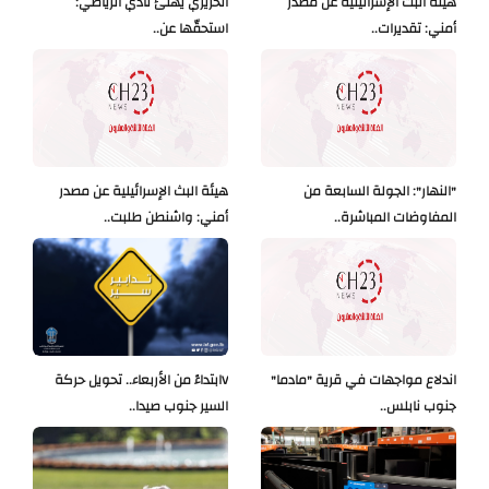
هيئة البث الإسرائيلية عن مصدر
الحريري يهنّئ نادي الرياضي:
أمني: تقديرات..
استحقّها عن..
"النهار": الجولة السابعة من
هيئة البث الإسرائيلية عن مصدر
المفاوضات المباشرة..
أمني: واشنطن طلبت..
اندلاع مواجهات في قرية "مادما"
Vابتداءً من الأربعاء.. تحويل حركة
جنوب نابلس..
السير جنوب صيدا..