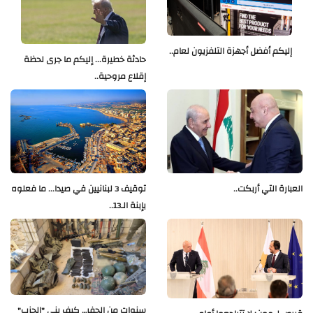
إليكم أفضل أجهزة التلفزيون لعام..
حادثة خطيرة... إليكم ما جرى لحظة
إقلاع مروحية..
العبارة التي أربكت..
توقيف 3 لبنانيين في صيدا... ما فعلوه
بإبنة الـ13..
سنوات من الحفر… كيف بنى "الحزب"