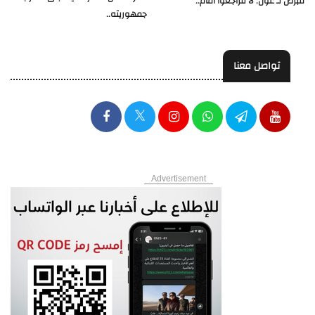
قبرص لـ عون: لا تتراجعوا أمام..
جمهوريته..
تواصل معنا
Advertisement