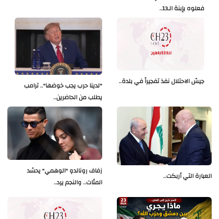
فعلوه بإبنة الـ13..
جيش الاحتلال نفذ تفجيراً في بلدة..
"لدينا حرب يجب خوضها".. ترامب
يطلب من الحاضرين..
زفاف رونالدو "الوهمي" يحشد
العبارة التي أربكت..
المئات.. والنجم يرد..