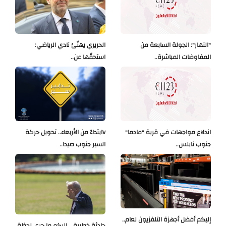
"النهار": الجولة السابعة من
الحريري يهنّئ نادي الرياضي:
المفاوضات المباشرة..
استحقّها عن..
اندلاع مواجهات في قرية "مادما"
Vابتداءً من الأربعاء.. تحويل حركة
جنوب نابلس..
السير جنوب صيدا..
إليكم أفضل أجهزة التلفزيون لعام..
حادثة خطيرة... إليكم ما جرى لحظة