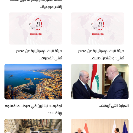
إقلاع مروحية..
هيئة البث الإسرائيلية عن مصدر
هيئة البث الإسرائيلية عن مصدر
أمني: واشنطن طلبت..
أمني: تقديرات..
العبارة التي أربكت..
توقيف 3 لبنانيين في صيدا... ما فعلوه
بإبنة الـ13..