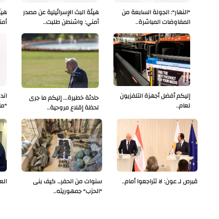
"النهار": الجولة السابعة من
هيئة البث الإسرائيلية عن مصدر
هيئ
المفاوضات المباشرة..
أمني: واشنطن طلبت..
أمن
إليكم أفضل أجهزة التلفزيون
اند
حادثة خطيرة... إليكم ما جرى
لعام..
"ما
لحظة إقلاع مروحية..
قبرص لـ عون: لا تتراجعوا أمام..
سنوات من الحفر… كيف بنى
الع
"الحزب" جمهوريته..