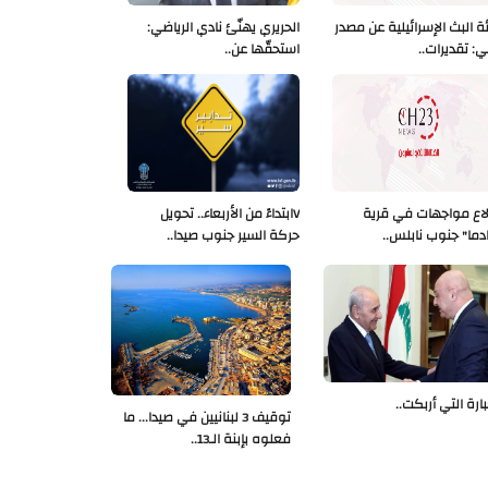
ة البث الإسرائيلية عن مصدر
الحريري يهنّئ نادي الرياضي:
ي: تقديرات..
استحقّها عن..
لاع مواجهات في قرية
Vابتداءً من الأربعاء.. تحويل
دما" جنوب نابلس..
حركة السير جنوب صيدا..
بارة التي أربكت..
توقيف 3 لبنانيين في صيدا... ما
فعلوه بإبنة الـ13..