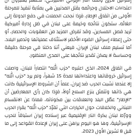
اعتداءات الاحتلال وجرائمه بقتل المدنيين هي بمثابة تنفيذ للمرحلة
الأولى من اتفاق الإطار، فإذا نجحت الحملات في دفع الدولة إلى
الغائه، ستكون نتائجه وخيمة على لبنان في ظل إدارة أميركية
تريد فصل المسارين، وقد تفرض المزيد من العقوبات والحصار، أو
حتى إعطاء إسرائيل الضوء الأخضر لاستئناف عملياتها وتدمير البلاد.
أما تسليم ملف لبنان لإيران، فيعني أننا دخلنا في مرحلة دقيقة
وحساسة لا يمكن تقدير نتائجها على المدى المنظور.
في اتفاق 2024، الذي اعتبره "حزب الله" انتصاراً للبنان، واصلت
إسرائيل خروقاتها واعتداءاتها لمدة 15 شهراً، ولم يرد "حزب الله"
إلا عندما نشبت الحرب ضد إيران، علماً أن الشروط الإسرائيلية كانت
هي ذاتها وتتمثل بنزع السلاح أولاً، فإذا كان رأي المعارضين أن
"الإطار" عطّل البلد والعلاقات بين مكوناته، فماذا عن الانقسام
اللبناني والخلافات حول الخيارات التي تفرّد "حزب الله" بقرار الحرب
وورّط لبنان بكرة النار الإقليمية عبر إسناده إيران استباقاً للحرب
الإسرائيلية، وها هو اليوم يراهن على إيران لإعادة القواعد إلى ما
قبل 8 تشرين الأول 2023.