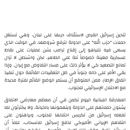
تتحين إسرائيل الفرص لاستئناف حربها على لبنان، وهي تستغل
حملات "حزب الله" على الدولة لترفع شروطها، في الوقت الذي
يسعى فيه نتنياهو إلى إقناع ترامب بشن عمليات على نقاط
عسكرية معينة خصوصاً تلة علي الطاهر، لكن واشنطن لا تزال
تمانع التصعيد كي لا يؤثر ذلك على مسار التفاوض مع إيران. وإذا
بقي الأمر على حاله جنوباً في ظل التعقيدات القائمة حول تنفيذ
اتفاق الإطار، فمن المتوقع أن يستمر الوضع القائم لفترة مديدة
مع الاحتلال الإسرائيلي للجنوب.
المفارقة اللبنانية اليوم تكمن في أن معظم معارضي الاتفاق
يشنون حملاتهم على الدولة ويتهمونها بالخيانة، ولا يكترثون لما
تفعله إسرائيل من تكريس احتلالها للجنوب، ويراهنون على
التفاهم الإيراني الأميركي لدفع إسرائيل للانسحاب، علماً أن
إسرائيل تخرق وقف النار الإيراني الأميركي، لكنهم يعتبرون أن