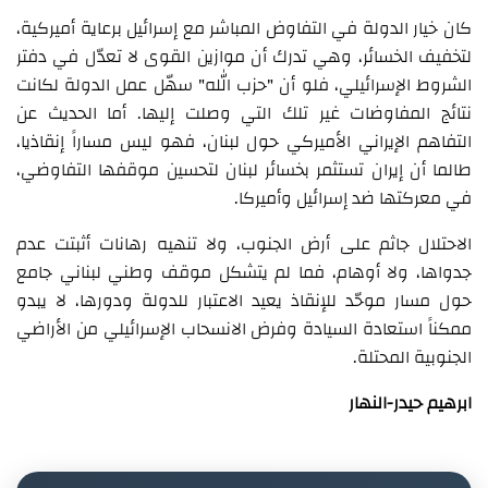
كان خيار الدولة في التفاوض المباشر مع إسرائيل برعاية أميركية،
لتخفيف الخسائر، وهي تدرك أن موازين القوى لا تعدّل في دفتر
الشروط الإسرائيلي، فلو أن "حزب الله" سهّل عمل الدولة لكانت
نتائج المفاوضات غير تلك التي وصلت إليها. أما الحديث عن
التفاهم الإيراني الأميركي حول لبنان، فهو ليس مساراً إنقاذيا،
طالما أن إيران تستثمر بخسائر لبنان لتحسين موقفها التفاوضي،
في معركتها ضد إسرائيل وأميركا.
الاحتلال جاثم على أرض الجنوب، ولا تنهيه رهانات أثبتت عدم
جدواها، ولا أوهام، فما لم يتشكل موقف وطني لبناني جامع
حول مسار موحّد للإنقاذ يعيد الاعتبار للدولة ودورها، لا يبدو
ممكناً استعادة السيادة وفرض الانسحاب الإسرائيلي من الأراضي
الجنوبية المحتلة.
ابرهيم حيدر-النهار