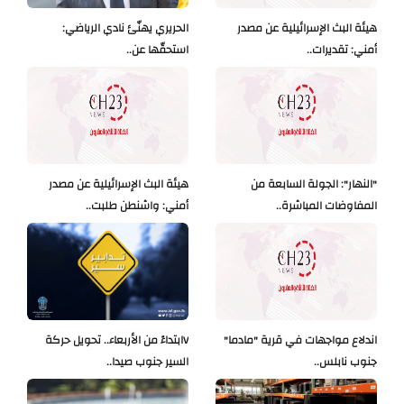
هيئة البث الإسرائيلية عن مصدر
الحريري يهنّئ نادي الرياضي:
أمني: تقديرات..
استحقّها عن..
"النهار": الجولة السابعة من
هيئة البث الإسرائيلية عن مصدر
المفاوضات المباشرة..
أمني: واشنطن طلبت..
اندلاع مواجهات في قرية "مادما"
Vابتداءً من الأربعاء.. تحويل حركة
جنوب نابلس..
السير جنوب صيدا..