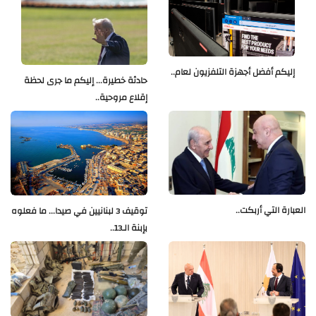
إليكم أفضل أجهزة التلفزيون لعام..
حادثة خطيرة... إليكم ما جرى لحظة
إقلاع مروحية..
العبارة التي أربكت..
توقيف 3 لبنانيين في صيدا... ما فعلوه
بإبنة الـ13..