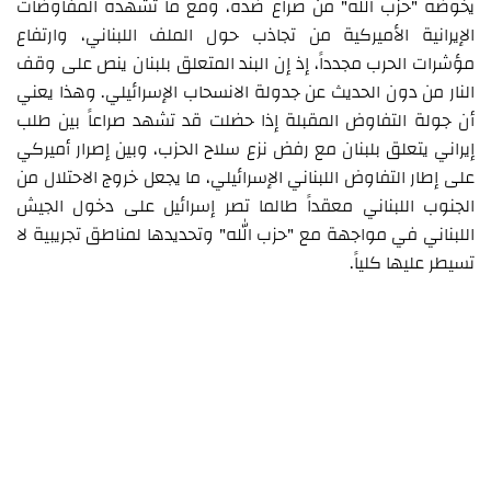
يخوضه "حزب الله" من صراع ضده، ومع ما تشهده المفاوضات
الإيرانية الأميركية من تجاذب حول الملف اللبناني، وارتفاع
مؤشرات الحرب مجدداً، إذ إن البند المتعلق بلبنان ينص على وقف
النار من دون الحديث عن جدولة الانسحاب الإسرائيلي. وهذا يعني
أن جولة التفاوض المقبلة إذا حضلت قد تشهد صراعاً بين طلب
إيراني يتعلق بلبنان مع رفض نزع سلاح الحزب، وبين إصرار أميركي
على إطار التفاوض اللبناني الإسرائيلي، ما يجعل خروج الاحتلال من
الجنوب اللبناني معقداً طالما تصر إسرائيل على دخول الجيش
اللبناني في مواجهة مع "حزب الله" وتحديدها لمناطق تجريبية لا
تسيطر عليها كلياً.