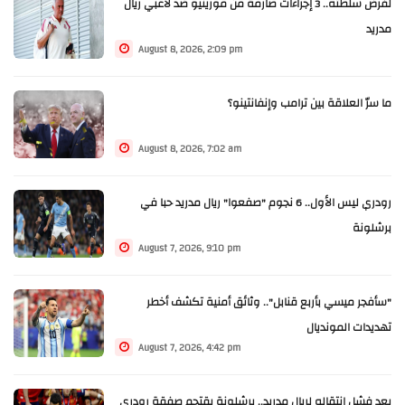
لفرض سلطته.. 3 إجراءات صارمة من مورينيو ضد لاعبي ريال
مدريد
August 8, 2026, 2:09 pm
ما سرّ العلاقة بين ترامب وإنفانتينو؟
August 8, 2026, 7:02 am
رودري ليس الأول.. 6 نجوم "صفعوا" ريال مدريد حبا في
برشلونة
August 7, 2026, 9:10 pm
"سأفجر ميسي بأربع قنابل".. وثائق أمنية تكشف أخطر
تهديدات المونديال
August 7, 2026, 4:42 pm
بعد فشل انتقاله لريال مدريد.. برشلونة يقتحم صفقة رودري