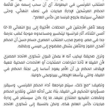
المنتخب الفرنسي في البطولة، أي أن سحب إسمه من قائمة
الحكام المرشحين لإدارة مباريات في نصف النهائي، وحتى
النهائي سيرتبط بخروج فرنسا من كأس العالم".
وبعد تأهل الأرجنتين في اللحظات الأخيرة إلى ربع النهائي (3-2)
أمس الثلاثاء، أثار فرانسوا ليتكسير ومساعدوه موجة غضب عارمة
جدا في مصر، وصرح مدرب المنتخب المصري حسام حسن أن الحكم
أهدى الفوز والتأهل بشكل مفضوح إلى ميسي ورفاقه.
وترى صحيفة ليكيب أنه لا يمكن قبول شكوى الاتحاد المصري
لأن الفيفا لا تأخذ اعتراضات المنتخبات أو الاتحادات المحلية للعبة
لإيقاف الحكام بل أن الأمر يعود أساسا إلى لجنة الحكام في
الفيفا، والتي يرأسها الإيطالي بييرلويجي كولينا.
وتضيف: "مع ذلك، سيتم مراجعة أداء الحكم الفرنسي، وسيقرر
مسؤولو التحكيم في الفيفا، بناءً على أدائه الفني وتقارير الحكام
ولقطات الفيديو المتنازع عليها، ما إذا كان سيستمر في إدارة
مباريات كأس العالم هذه، ولكن بالنسبة إلى شكوى الاتحاد