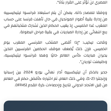
المصري لن تؤثر على القرار بتاتا".
ووفقا للمصدر ذاته، يمكن أن يتم استبعاد فرانسوا ليتيكيسييه
من إدارة بقية أطوار المونديال في حال تأهلت فرنسا على حساب
المغرب غدا الخميس، إذ يغيب الحكام الذين تشارك منتخباتهم في
ربع النهائي عن إدارة المباريات في بقية مراحل البطولة.
وقالت ليكيب: "إذا أقصى المنتخب الفرنسي المغرب يوم
الخميس، فإن ذلك يُضعف موقف الحكمين الفرنسيين اللذين
يديران مباريات كأس العالم حاليًا وهما فرانسوا ليتيكيسيه،
وكليمنت توربان".
جدير بالذكر أن ليتيكسييه أدار نهائي يورو 2024 بين إسبانيا
وإنجلترا (2-1)، وفي ذلك العام، تم اختياره كأفضل حكم في العالم
من قبل الاتحاد الدولي لتاريخ وإحصاءات كرة القدم (IFFHS).