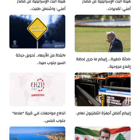
هيئة البث الإسرائيلية عن مصدر
هيئة البث الإسرائيلية عن مصدر
أمني: تقديرات..
أمني: واشنطن طلبت..
Vابتداءً من الأربعاء.. تحويل حركة
حادثة خطيرة... إليكم ما جرى لحظة
السير جنوب صيدا..
إقلاع مروحية..
إليكم أفضل أجهزة التلفزيون لعام..
اندلاع مواجهات في قرية "مادما"
جنوب نابلس..