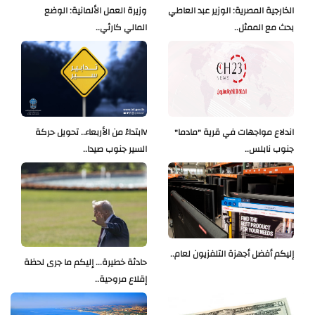
الخارجية المصرية: الوزير عبد العاطي
وزيرة العمل الألمانية: الوضع
بحث مع الممثل..
المالي كارثي..
اندلاع مواجهات في قرية "مادما"
Vابتداءً من الأربعاء.. تحويل حركة
جنوب نابلس..
السير جنوب صيدا..
إليكم أفضل أجهزة التلفزيون لعام..
حادثة خطيرة... إليكم ما جرى لحظة
إقلاع مروحية..