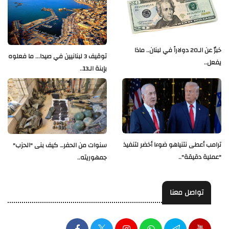
خبرٌ عن الـ20 دولاراً في لبنان.. ماذا
توقيف 3 لبنانيين في صيدا... ما فعلوه
يفعل..
بإبنة الـ13..
ترامب أعطى نتنياهو ضوءا أخضر لتنفيذ
سنوات من الحفر… كيف بنى "الحزب"
"عملية دقيقة"..
جمهوريته..
تواصل معنا