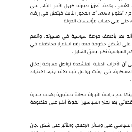
يد الأمني، بهدف تعزيز صورته كرجل الأمن القادر على
حماية إسرائيل، رغم الانتقادات المرتبطة بإخفاقات ما قبل هجوم 7 أكتوبر 2023. أما المحور الثالث فيتمثل في إرضاء
ية، حتى على حساب مؤسسات الدولة.
نه يمر بأضعف مرحلة سياسية في مسيرته، وأنهم
ً على تشكيل حكومة معه رغم استمرار محاكمته في
 السياسية أكبر، وفق التحليل.
ى أن الأحزاب الدينية المتشددة تواصل معارضة إدخال
العسكرية، في وقت يواصل فيه آلاف جنود الاحتياط
ينها منح دراسة التوراة مكانة دستورية بهدف حماية
القضائي بما يمنح السياسيين نفوذاً أكبر على منظومة
ر السياسي على وسائل الإعلام، والتأثير على شكل لجان