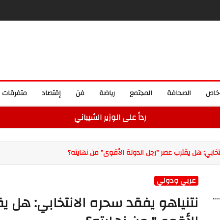
خاص
الصحافة
المجتمع
رياضة
فن
إقتصاد
متفرقات
رداً على الوزير الشيباني
تخابي: هل يقترب عصر "رجل الدولة الأقوى" من نهايته؟
عربي ودولي
نتنياهو يفقد سحره الانتخابي: هل ي