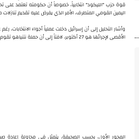
قوة حزب "الليكود" انتخابياً، خصوصاً أن حكومته تعتمد على تح
اليمين القومي المتطرف، الأمر الذي يفرض عليه تقديم تنازلات 
وأشار التحليل إلى أن إسرائيل دخلت عملياً أجواء الانتخابات، رغ
الأقصى لإجرائها هو 27 أكتوبر، لافتاً إلى أن حملة نتنياهو تقوم على ثلاثة محاور رئيسية.
المحور الأول، بحسب الصحيفة، يتمثل في محاولة إعادة صياغ