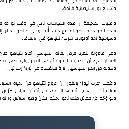
التحقيق المستقبلية في إخفاقات 7 أكت
وتشريع بؤر استيطانية قائمة.
واعتبرت الصحيفة أن هذه السياسات تأتي في وقت تواجه فيه
نتيجة المواجهة الطويلة مع حزب الله، وهي مناطق تحتاج إل
وسياسية نحو أولويات شركاء نتنياهو في الائتلاف.
وفي محاولة لتعزيز فرص بقائه السياسي، أعاد نتنياهو ط
الانتخابات، إلا أن الصحيفة اعتبرت أن هذا الخيار يواجه صعوبة 
وكونه من أكثر السياسيين إثارة للانقسام في تاريخ إسرائيل.
وختمت "عرب نيوز" بالقول إن خروج نتنياهو من الحياة السياس
سياسياً أمام معالجة أزماتها المتعددة. ورأت أن نتنياهو كرّس جز
ولو وُجّه جزء مماثل منها نحو الحكم، لكان وضع إسرائيل وإرثه ا