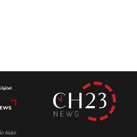
محليات
NEWS
القناة ال