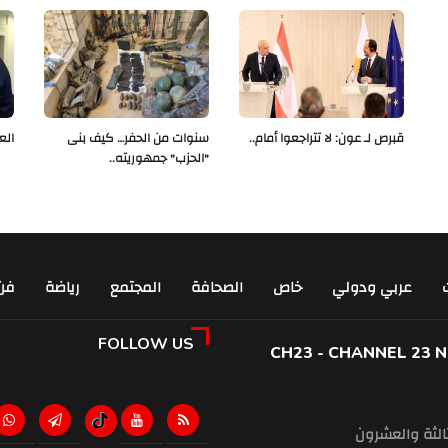
قبرص لـ عون: لا تتراجعوا أمام..
سنوات من الحفر… كيف بنى
الع
"الحزب" جمهوريته..
عربي ودولي
خاص
الصحافة
المجتمع
رياضة
فن
FOLLOW US
CH23 - CHANNEL 23 
ثالثة والعشرون