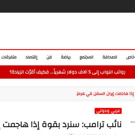
خاص
الصحافة
المجتمع
رياضة
فن
إقتصاد
متفرقات
رواتب النواب إلى 5 آلاف دولار شهرياً... فكيف أقرّت الزيادة؟
 إذا هاجمت إيران السفن في هرمز
عربي ودولي
نائب ترامب: سنرد بقوة إذا هاجمت 