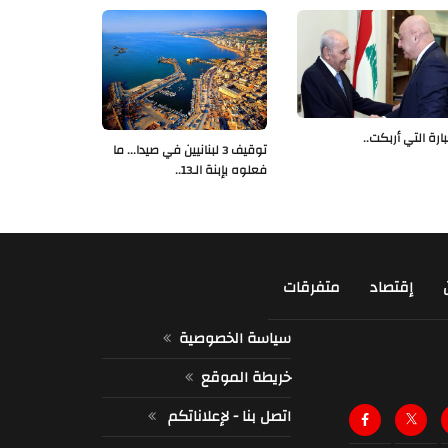
بارة التي أربكت..
توقيف 3 لبنانيين في صيدا... ما
فعلوه بإبنة الـ13..
إقتصاد
متفرقات
سياسة الخصوصية
خريطة الموقع
اتصل بنا - لإعلاناتكم