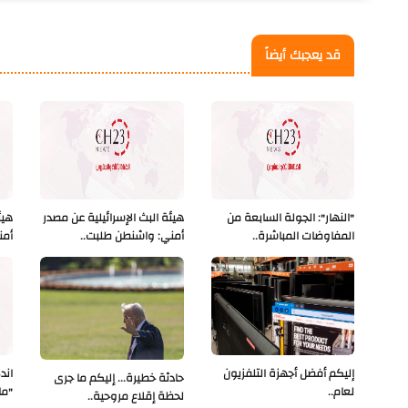
قد يعجبك أيضاً
"النهار": الجولة السابعة من
هيئة البث الإسرائيلية عن مصدر
هيئ
المفاوضات المباشرة..
أمني: واشنطن طلبت..
أمن
إليكم أفضل أجهزة التلفزيون
اند
حادثة خطيرة... إليكم ما جرى
لعام..
"ما
لحظة إقلاع مروحية..