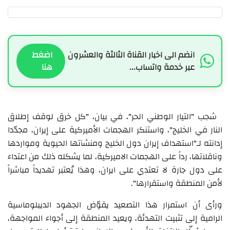
انضم الى اخبار القناة الثالثة والعشرون
اضغط
عبر خدمة واتساب...
هنا
شجب "التيار الوطني الحر"، في بيان، "كل خرق لوقف إطلاق
النار في الخليج"، واستنكر الهجمات الأميركية على إيران، مجدّدا
إدانته لـ"استهداف إيران دول الخليج ومنشآتها الحيوية ومواردها
وناقلاتها، رداً على الهجمات الاميركية، لما يشكله ذلك من اعتداء
على دول جارة لا تعتدي على ايران، وهذا يُعتبر تهديداً مباشراً
لأمن المنطقة واستقرارها".
ورأى أن استمرار هذا التصعيد يقوّض الجهود الديبلوماسية
الرامية إلى تثبيت التهدئة، ويعيد المنطقة إلى أجواء المواجهة،