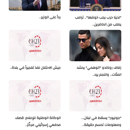
رداً على الوزير..
"لدينا حرب يجب خوضها".. ترامب
يطلب من الحاضرين..
زفاف رونالدو "الوهمي" يحشد
جيش الاحتلال نفذ تفجيراً في بلدة..
المئات.. والنجم يرد..
"جونيور" يسقط في لبنان...
الوكالة الوطنية للإعلام: قصف
ومعلومات تحسم حقيقة..
مدفعي إسرائيلي مركّز..