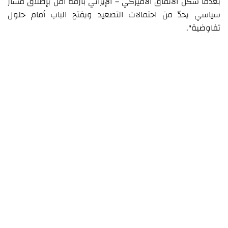
بعدما شكّل الاتفاق الأميركي – الإيراني بارقة أمل بإطلاق مسار
سياسي يحدّ من احتمالات التصعيد ويفتح الباب أمام حلول
تفاوضية".