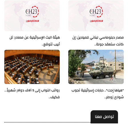
مصدر دبلوماسي لبناني للميادين: إن
هيئة البث الإسرائيلية عن مصادر: تل
كانت ستعقد جولة..
أبيب تتوقع..
"هياها إجت".. دبابات إسرائيلية تجوب
رواتب النواب إلى 5 آلاف دولار شهرياً...
شوارع زوطر..
فكيف..
تواصل معنا