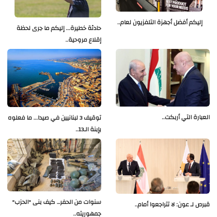
إليكم أفضل أجهزة التلفزيون لعام..
حادثة خطيرة... إليكم ما جرى لحظة
إقلاع مروحية..
العبارة التي أربكت..
توقيف 3 لبنانيين في صيدا... ما فعلوه
بإبنة الـ13..
سنوات من الحفر… كيف بنى "الحزب"
قبرص لـ عون: لا تتراجعوا أمام..
جمهوريته..