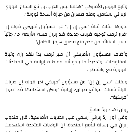
وتابع الرئيس الأمريكي "هدفنا ليس الحرب، بل نزع السلاح النووي
الإيراني بالكامل، ومنع طهران من حيازة أسلحة نووية".
بدورها، نقلت قناة "سي إن إن" عن مسؤول أمريكي قوله إن
"قرار ترمب توجيه ضربات جديدة ضد إيران مساء الأربعاء جاء جزئياً
بسبب استيائه من عدم فتح مضيق هرمز بالكامل".
وأضاف المسؤول الأمريكي أن صبر ترمب بدأ ينفد إزاء وتيرة
المفاوضات، وتحديداً ما يبدو أنه مماطلة إيرانية في المحادثات
النووية مع واشنطن.
ونقلت "سي إن إن" عن مسؤول أمريكي آخر قوله إن ضربات
الليلة شملت مواقع صواريخ إيرانية "يمكن استخدامها ضد أصول
أمريكية".
إيران تهدد بردّ ساحق
وفي أول ردّ إيراني رسمي على الضربات الأمريكية، قال مندوب
إيران في رسالة للأمم المتحدة، إن الولايات المتحدة استهدفت