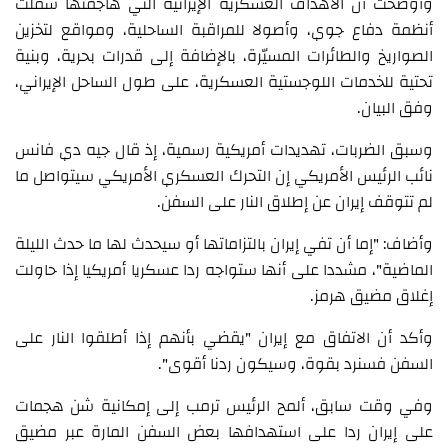
وأوضحت أن الأهداف العسكرية الإيرانية التي هاجمتها شملت
أنظمة دفاع جوي، وأصولا للمراقبة الساحلية، ومواقع لتخزين
الصواريخ والطائرات المسيّرة، بالإضافة إلى قدرات بحرية، وبنية
تحتية للخدمات اللوجستية العسكرية، على طول الساحل الإيراني،
وفق البيان.
وسبق الضربات، تهديدات أمريكية رسمية، إذ قال جيه دي فانس
نائب الرئيس الأمريكي إن التحرك العسكري الأمريكي سيتواصل ما
لم تتوقف إيران عن إطلاق النار على السفن.
وأضاف: "إما أن تفي إيران بالتزاماتها أو سيحدث لها ما حدث الليلة
الماضية"، مشددا على أنها ستواجه ردا عسكريا أمريكيا إذا حاولت
إغلاق مضيق هرمز.
وأكد أن الاتفاق مع إيران "يقضي بأنهم إذا أطلقوا النار على
السفن فسنرد بقوة، وسيكون ردنا أقوى".
وفي وقت سابق، ألمح الرئيس ترمب إلى إمكانية شن هجمات
على إيران ردا على استهدافها بعض السفن المارة عبر مضيق