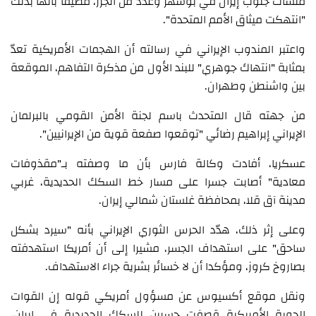
منشآت جنوب إيران في بوشهر وعدد من الجزر، مضيفا بأنها بذلك
"انتهكت ميثاق الأمم المتحدة".
واعتبر المندوب الإيراني في رسالته أن الهجمات الأمريكية تعدّ
بمثابة "انتهاك جوهري" للبند الأول من مذكرة التفاهم، الموقعة
بين واشنطن وطهران.
من جهته قال المتحدث باسم لجنة الأمن القومي بالبرلمان
الإيراني إبراهيم رضائي "توقعوا صفعة قوية من الإيرانيين".
عسكريا، أفادت وكالة فارس بأن ما وصفته بـ"مقذوفات
معادية" أصابت جسرا على مسار خط السكك الحديدية، غربي
مدينة آق قلا، بمحافظة غلستان شمالي إيران.
وعلى إثر ذلك، هدّد الحرس الثوري الإيراني بأنه "سيرد بشكل
ساحق" على استهداف الجسر، مشيرا إلى أن أمريكا استهدفته
بصاروخ كروز، ومؤكدا أن لا خسائر بشرية جراء الاستهداف.
ونقل موقع أكسيوس عن مسؤول أمريكي قوله إن القوات
الجوية الأمريكية قصفت جسرين للسكك الحديدية في إيران،