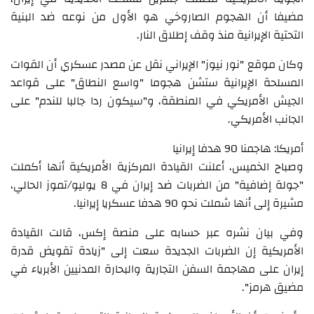
مضيفا أن الهجوم الصاروخي هو الأول من نوعه ضد البنية
التحتية الإيرانية منذ وقف إطلاق النار.
وكان موقع "نور نيوز" الإيراني نقل عن مصدر عسكري أن القوات
المسلحة الإيرانية ستشن هجوما "واسع النطاق" على قواعد
الجيش الأمريكي في المنطقة، و"سيكون ردا جالبا للندم" على
الجانب الأمريكي.
أمريكا: هاجمنا 90 هدفا إيرانيا
وصباح الخميس، أعلنت القيادة المركزية الأمريكية أنها أكملت
"جولة إضافية" من الضربات ضد إيران في 8 يوليو/تموز الحالي،
مشيرة إلى أنها شملت نحو 90 هدفا عسكريا إيرانيا.
وفي بيان نشره عبر حسابه على منصة إكس، قالت القيادة
الأمريكية إن الضربات الجديدة سعت إلى "زيادة تقويض قدرة
إيران على مهاجمة السفن التجارية والبحارة المدنيين الأبرياء في
مضيق هرمز".