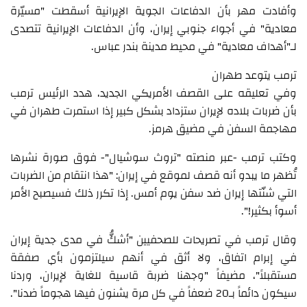
وأفادت مهر بأن الدفاعات الجوية الإيرانية أسقطت "مسيّرة
معادية" في أجواء جنوبي إيران، وأن الدفاعات الإيرانية تتصدى
لـ"أهداف معادية" في محيط مدينة بندر عباس.
ترمب يتوعد طهران
وفي تعليقه على القصف الأمريكي الجديد، هدد الرئيس ترمب
بأن ضربات بلاده لإيران ستزداد بشكل كبير إذا استمرت طهران في
مهاجمة السفن في مضيق هرمز.
وكتب ترمب -عبر منصته "تروث سوشيال"- فوق صورة نشرها
تُظهر ما يبدو أنه قصف لموقع في إيران: "هذا انتقام من الضربات
التي شنّتها إيران ضد سفن يوم أمس. إذا تكرر ذلك فسيصبح الأمر
أسوأ بكثير!".
وقال ترمب في تصريحات للصحفيين "أشكُّ في مدى جدية إيران
في إبرام اتفاق، ولا أثق في أنهم سيلتزمون بأي صفقة
مستقبلاً"، مضيفاً "وجهنا ضربة قاسية للغاية لإيران، وردنا
سيكون دائماً بـ20 ضعفاً في كل مرة يشنون فيها هجوماً ضدنا".