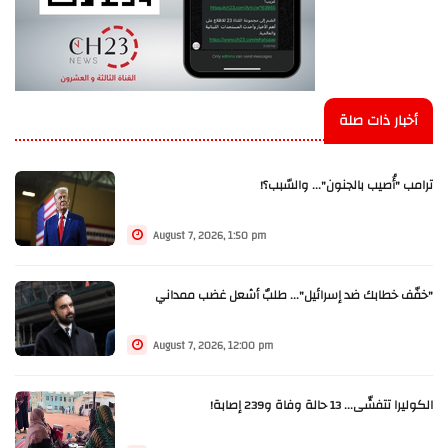
أخبار ذات صلة
ترامب "أُصيب بالجنون"... والسّبب؟!
August 7, 2026, 1:50 pm
"خفّف خطابك ضد إسرائيل"... طلبٌ أشعل غضب ممداني
August 7, 2026, 12:00 pm
الكوليرا تتفشّى... 13 حالة وفاة و239 إصابة!