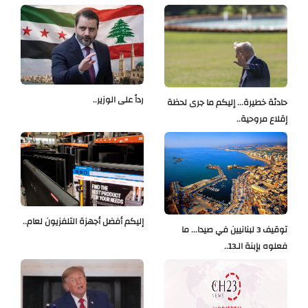
رداً على الوزير..
حادثة خطيرة... إليكم ما جرى لحظة
إقلاع مروحية..
إليكم أفضل أجهزة التلفزيون لعام..
توقيف 3 لبنانيين في صيدا... ما
فعلوه بإبنة الـ13..