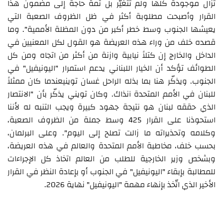
تزال موجودة كلها ولم تتغيّر بل ثمة حاجة إلى مضمون هذا
القرار وأصبحت مطلوبة أكثر في ظل الظروف الصعبة التي
يعيشها الجنوب وسط خطر أكبر من دون المظلة الأممية". وما
قصده خلف من وراء هذه العريضة هو القول لكل المعنيين في
الداخل والخارج إن كتلاً نيابية وازنة من أكثر من اتجاه ومن كل
الطوائف تؤكد أن الخيار اللبناني يدعم استمرار "اليونيفيل" في
الجنوب. ويذكّر هنا بما بذله الراحل غسان توينيعندما كان ممثلاً
للبنان في الأمم المتحدة آنذاك. وكان تويني يذكّر بأن "الانتصار
الذي حققه لبنان هو نتيجة جهود كبيرة ويجب التنبه له لأننا
استحوذنا على القرار 425 وسط جملة من الظروف الصعبة،
وكلامه وتحذيراته ما زالت تصلح إلى اليوم". وعلى البرلمان،
بحسب خلف، مخاطبة الأمم المتحدة والعالم في هذه العريضة،
وبشخص وزير الخارجية للطلب من العالم اتخاذ كل الإجراءات
للمطالبة بإبقاء "اليونيفيل" في الجنوب أو بإعادة النظر في القرار
الأخير الذي اتّخذ بإنهاء مهمة "اليونيفيل" نهاية 2026.