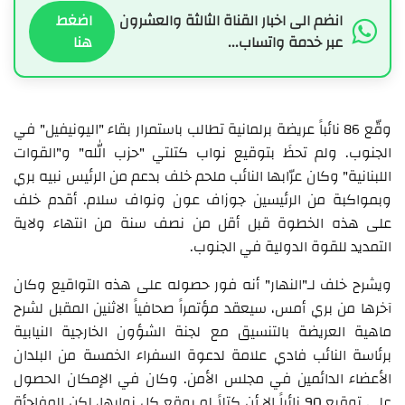
انضم الى اخبار القناة الثالثة والعشرون
اضغط
عبر خدمة واتساب...
هنا
وقّع 86 نائباً عريضة برلمانية تطالب باستمرار بقاء "اليونيفيل" في
الجنوب. ولم تحظَ بتوقيع نواب كتلتي "حزب الله" و"القوات
اللبنانية" وكان عرّابها النائب ملحم خلف بدعم من الرئيس نبيه بري
وبمواكبة من الرئيسين جوزاف عون ونواف سلام. أقدم خلف
على هذه الخطوة قبل أقل من نصف سنة من انتهاء ولاية
التمديد للقوة الدولية في الجنوب.
ويشرح خلف لـ"النهار" أنه فور حصوله على هذه التواقيع وكان
آخرها من بري أمس، سيعقد مؤتمراً صحافياً الاثنين المقبل لشرح
ماهية العريضة بالتنسيق مع لجنة الشؤون الخارجية النيابية
برئاسة النائب فادي علامة لدعوة السفراء الخمسة من البلدان
الأعضاء الدائمين في مجلس الأمن. وكان في الإمكان الحصول
على توقيع 90 نائباً إلا أن كتلاً لم يوقع كل نوابها، لكن المفاجأة