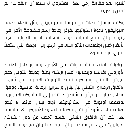
تتبلور بعد مقاربة رجي لهذا المشروع، لا سيما أن "القوات" لم
تمضِ بالعريضة.
وكتب مراسل"النهار" في فرنسا سمير تويني :يمثل انتهاء مهمة
"اليونيفيل" تحولاً استراتيجياً يفرض إعادة رسم منظومة الأمن في
جنوب لبنان. فمع اقتراب موعد انسحاب القوة الدولية، تتجه
الأنظار خلال اجتماعات الناتو الـ36 في تركيا إلى الجهة التي ستملأ
الفراغ، فيما تستبعد
الولايات المتحدة نشر قوات على الأرض، وتتبلور داخل الاتحاد
الأوروبي (فرنسا وإيطاليا) أفكار لإنشاء بعثة جديدة لتتولى دعم
الجيش اللبناني ومواكبة تنفيذ الترتيبات الأمنية التي أفرزها
الاتفاق الإطاري الثلاثي بين لبنان وإسرائيل برعاية أمريكية. ووفق
مصادر دولية، رغم أن واشنطن لا تنظر إلى المشاركة الأوروبية
بوصفها أولوية في استراتيجيتها تجاه لبنان، فإنها لا تبدو
معارضة لها، شرط أن تأتي مكملة للجهود الأمريكية لا منافسة
لها. كما أن الاتفاق الثلاثي نفسه تحدث عن دور "الشركاء
الدوليين" في دعم سيادة لبنان، فيما دعا بيان مجموعة السبع