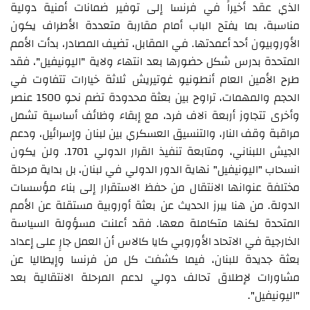
الذي عقد أخيراً في فرنسا إلى توفير ضمانات أمنية دولية
مناسبة، بما يفتح الباب أمام مقاربة متعددة الأطراف يكون
الأوروبيون أحد أعمدتها. في المقابل، تضيف المصادر، بدأت الأمم
المتحدة بدرس شكل حضورها بعد انتهاء ولاية "اليونيفيل"، فقد
طرح الأمين العام أنطونيو غوتيريش ثلاثة خيارات تتفاوت في
الحجم والمهمات، تراوح بين بعثة محدودة تضم نحو 1500 عنصر
وأخرى تتجاوز أربعة آلاف فرد، مع إبقاء وظائف أساسية تشمل
مراقبة وقف النار، والتنسيق العسكري بين لبنان وإسرائيل، ودعم
الجيش اللبناني، ومتابعة تنفيذ القرار الدولي 1701. ولن يكون
انسحاب "اليونيفيل" نهاية الدور الدولي في لبنان، بل بداية مرحلة
مختلفة عنوانها الانتقال من حفظ الاستقرار إلى بناء مؤسسات
الدولة. من هنا يبرز الحديث عن بعثة أوروبية مستقلة عن الأمم
المتحدة لكنها متكاملة معها. فقد أعلنت مسؤولة السياسة
الخارجية في الاتحاد الأوروبي كايا كالاس أن العمل جارٍ على إعداد
بعثة جديدة للبنان، فيما كشفت كل من فرنسا وإيطاليا عن
مشاورات لإطلاق تحالف دولي لدعم المرحلة الانتقالية بعد
"اليونيفيل".