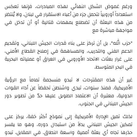
ورغم غموض الشكل النهائي لهذه المبادرات، فإنها تعكس
استعداداً أوروبياً لتحمل جزء من أعباء الاستقرار في لبنان، ولا يُنتظر
من هذه البعثة أن تضطلع بمهمات قتالية أو أن تدخل في
مواجهة مباشرة مع
"حزب الله"، بل أن تركز على بناء قدرات الجيش اللبناني، وتقديم
الدعم الفني والتدريب، والمساهمة في إصلاح القطاع الأمني،
على غرار بعثات الاتحاد الأوروبي في العراق أو عملياته البحرية
في البحر المتوسط.
غير أن هذه المقترحات لا تبدو منسجمة تماماً مع الرؤية
الأمريكية. فمنذ سنوات، تبدي واشنطن تحفظاً عن أداء القوات
الدولية، معتبرة أن الاعتماد الطويل عليها حدّ من تطوير دور
الجيش اللبناني في الجنوب.
لذلك تميل الإدارة الأمريكية إلى نموذج أكثر خفة، يركز على
تمكين الجيش اللبناني بدلاً من استبدال دوره، وهو ما يفسر
حذرها تجاه أي بعثة أممية واسعة النطاق. في المقابل، تبدو