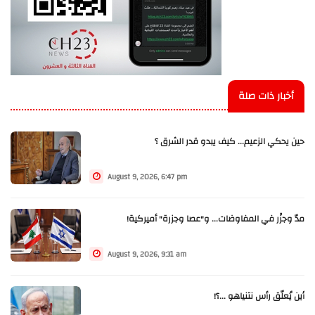
أخبار ذات صلة
حين يحكي الزعيم... كيف يبدو قدر الشرق ؟
August 9, 2026, 6:47 pm
مدّ وجزْر في المفاوضات... و"عصا وجزرة" أميركية!
August 9, 2026, 9:31 am
أين يُعلّق رأس نتنياهو ...؟!