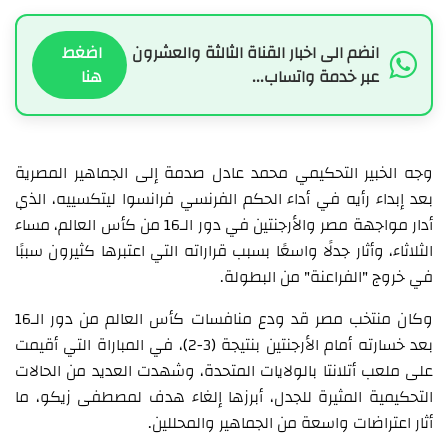
انضم الى اخبار القناة الثالثة والعشرون
اضغط
عبر خدمة واتساب...
هنا
وجه الخبير التحكيمي محمد عادل صدمة إلى الجماهير المصرية
بعد إبداء رأيه في أداء الحكم الفرنسي فرانسوا ليتكسييه، الذي
أدار مواجهة مصر والأرجنتين في دور الـ16 من كأس العالم، مساء
الثلاثاء، وأثار جدلًا واسعًا بسبب قراراته التي اعتبرها كثيرون سببًا
في خروج "الفراعنة" من البطولة.
وكان منتخب مصر قد ودع منافسات كأس العالم من دور الـ16
بعد خسارته أمام الأرجنتين بنتيجة (3-2)، في المباراة التي أقيمت
على ملعب أتلانتا بالولايات المتحدة، وشهدت العديد من الحالات
التحكيمية المثيرة للجدل، أبرزها إلغاء هدف لمصطفى زيكو، ما
أثار اعتراضات واسعة من الجماهير والمحللين.