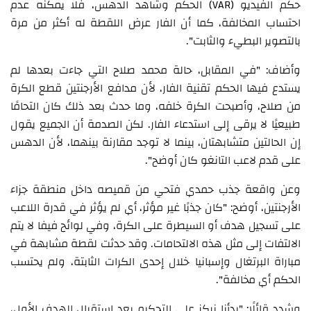
حكم الفيديو (VAR) الحكم وشاهد الدهس، فلا يمكنه عدم
احتساب المخالفة، كما أن الفار عرض اللقطة له أكثر من مرة
بالتصوير البطيء والثابت".
وأضاف: "في المقابل، حالة محمد صلاح التي جاءت بعدها لم
يستدع فيها الحكم تقنية الفار، لأن مدافع الأرجنتين قطع الكرة
من صلاح، وأصبحت الكرة خلفه، وما حدث بعد ذلك كان التحامًا
طبيعيًا لا يرقى إلى استدعاء الفار. لكن الصدمة أن الجميع يقول
إن الحالتين متشابهتان، بينما لا توجد مقارنة بينهما، لأن الدهس
على قدم لاعب التانغو كان أوضح".
وعن واقعة جذب حمدي فتحي من قميصه داخل منطقة جزاء
الأرجنتين، أوضح: "كان جذبًا غير مؤثر، أي لم يؤثر في قدرة اللاعب
على تسجيل هدف أو السيطرة على الكرة، وفي لوائح فيفا لا يتم
الالتفات إلى مثل هذه الالتحامات. وقد حدثت لقطة مشابهة في
مباراة البرتغال وإسبانيا خلال إحدى الكرات الثابتة، ولم يحتسب
الحكم أي مخالفة".
وشدد قائلًا: "بدأنا نركز على التحكيم بعد استقبال الهدف الأول،