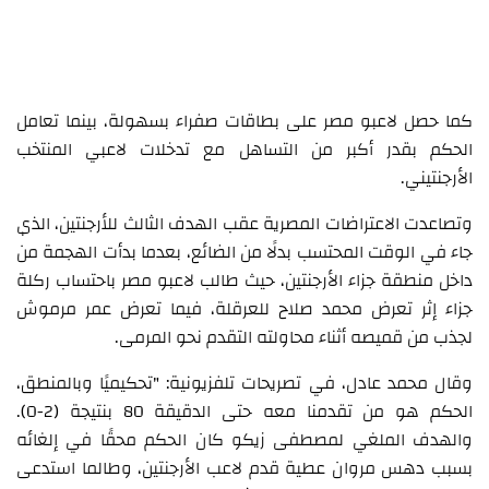
كما حصل لاعبو مصر على بطاقات صفراء بسهولة، بينما تعامل
الحكم بقدر أكبر من التساهل مع تدخلات لاعبي المنتخب
الأرجنتيني.
وتصاعدت الاعتراضات المصرية عقب الهدف الثالث للأرجنتين، الذي
جاء في الوقت المحتسب بدلًا من الضائع، بعدما بدأت الهجمة من
داخل منطقة جزاء الأرجنتين، حيث طالب لاعبو مصر باحتساب ركلة
جزاء إثر تعرض محمد صلاح للعرقلة، فيما تعرض عمر مرموش
لجذب من قميصه أثناء محاولته التقدم نحو المرمى.
وقال محمد عادل، في تصريحات تلفزيونية: "تحكيميًا وبالمنطق،
الحكم هو من تقدمنا معه حتى الدقيقة 80 بنتيجة (2-0).
والهدف الملغي لمصطفى زيكو كان الحكم محقًا في إلغائه
بسبب دهس مروان عطية قدم لاعب الأرجنتين، وطالما استدعى