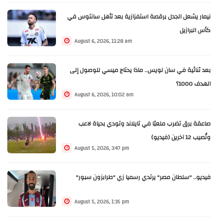
نيمار يشعل الجدل برقصة استفزازية بعد تأهل سانتوس في
كأس البرازيل
August 6, 2026, 11:28 am
بعد ثنائية في سان لويس.. ماذا يحتاج ميسي للوصول إلى
الهدف 1000؟
August 6, 2026, 10:02 am
صاعقة برق تضرب ملعبًا في تايلاند وتودي بحياة لاعب
وتُصيب 12 آخرين (فيديو)
August 5, 2026, 3:47 pm
فيديو.. "سلطان مصر" يرتدي رسميا زي "طرابزون سبور"
August 5, 2026, 1:35 pm