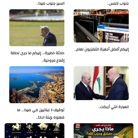
جنوب نابلس..
السير جنوب صيدا..
إليكم أفضل أجهزة التلفزيون لعام..
حادثة خطيرة... إليكم ما جرى لحظة
إقلاع مروحية..
العبارة التي أربكت..
توقيف 3 لبنانيين في صيدا... ما
فعلوه بإبنة الـ13..