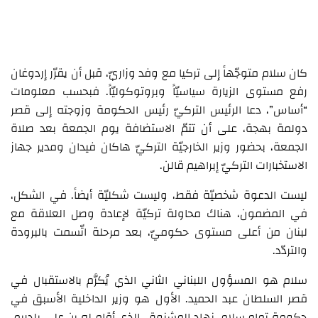
كان سلام متوجّهاً إلى تركيا مع وفد وزاريّ، قبل أن يقرّر إردوغان
رفع مستوى الزيارة سياسيّاً وبروتوكوليّاً. فبحسب معلومات
“أساس”، دعا الرئيس التركيّ رئيس الحكومة وزوجته إلى قصر
دولمة بهجة، على أن تتمّ الاستضافة يوم الجمعة بعد صلاة
الجمعة، بحضور وزير الخارجيّة التركيّ هاكان فيدان ومدير جهاز
الاستخبارات التركيّ إبراهيم قالن.
ليست الدعوة شخصيّة فقط، وليست شكليّة أيضاً. في الشكل،
في المضمون، هناك محاولة تركيّة لإعادة وصل العلاقة مع
لبنان من أعلى مستوى حكوميّ، بعد مرحلة اتّسمت بالبرودة
والتردّد.
سلام هو المسؤول اللبناني الثاني الذي يُكرَّم بالاستقبال في
قصر السلطان عبد الحميد. الأول هو وزير الداخلية الأسبق في
حكومة تمام سلام، نهاد المشنوق، الذي أقام له بن علي يلدريم،