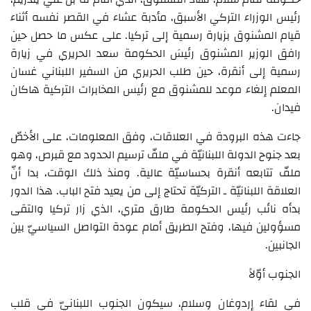
رئيس الوزراء التركي الأسبق، مأدبة عشاء في القصر نفسه أثناء
قيام المشنوق بزيارة رسمية إلى تركيا. على عكس ما حصل حين
رافق الوزير المشنوق رئيسَ الحكومة سعد الحريري في زيارة
رسمية إلى أنقرة، حين طلب الحريري من السفير اللبناني غسان
المعلم إلغاء موعد للمشنوق مع رئيس المخابرات التركية هاكان
فيدان.
جاءت هذه البرودة في العلاقات، وفق المعلومات، على الأخصّ
بعد جنوح الدولة اللبنانيّة في ملفّ ترسيم الحدود مع قبرص، وهو
ملفّ تتابعه أنقرة بحساسيّة عالية. ومنذ ذلك الوقت، بدا أنّ
العلاقة اللبنانيّة ـ التركيّة تحتاج إلى من يعيد فتح الباب. هذا الدور
بدأه نائب رئيس الحكومة طارق متري، الذي زار تركيا والتقى
مسؤولين فيها، وفتح الطريق أمام عودة التواصل السياسيّ بين
الجانبين.
الجنوب أوّلاً
في لقاء إردوغان وسلام، سيكون الجنوب اللبنانيّ في قلب