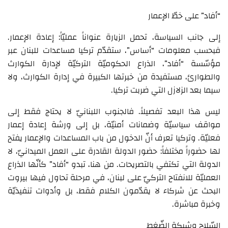
“أفاد” على خطّ الإعمار
إلى جانب السياسة، تحمل الزيارة عنواناً عمليّاً: إعادة الإعمار.
فبحسب معلومات “أساس”، ستقدّم تركيا مساعدات للبنان عبر
مؤسّسة “أفاد”، الذراع الحكوميّة التركيّة لإدارة الكوارث
والطوارئ، مستفيدة من خبرتها الكبيرة في إدارة الكوارث، ولا
سيما بعد الزلازل التي ضربت تركيا.
ليس هذا البعد تفصيلاً. فالجنوب اللبنانيّ لا يحتاج فقط إلى
مواقف سياسيّة وضمانات أمنيّة، بل إلى ورشة إعادة إعمار
فعليّة. وتركيا تعرف أنّ الدخول من باب المساعدات والإعمار يفتح
لها حضوراً مختلفاً: حضور الدولة القادرة على العمل الميدانيّ، لا
الدولة التي تكتفي بالتصريحات. من هنا، تبدو “أفاد” كأنّها الذراع
العمليّة للانفتاح التركيّ على لبنان، في مرحلة تحاول فيها بيروت
البحث عن شركاء لا يقدّمون الكلام فقط، بل وأدوات تنفيذيّة
وخبرة مباشرة.
السّلاح وشبكة الضّغط