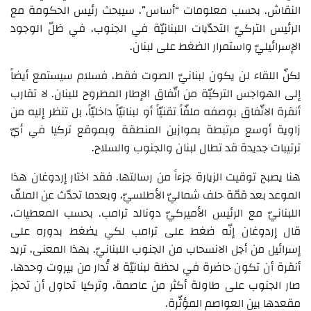
النقاش. بحسب معلومات “أساس”، سيبحث رئيس الحكومة مع
الرئيس التركيّ التحدّيات اللبنانيّة في الجنوب، في ظلّ الوجود
الإسرائيليّ واستمرار الضغط على لبنان.
لكنّ اللقاء لن يكون لبنانيّ الصوت فقط، فسلام سيستمع أيضاً
إلى الهواجس التركيّة من اتّفاق الإطار المطروح للبنان. لا تقارب
أنقرة الاتّفاق بوصفه ملفّاً تقنيّاً أو لبنانيّاً داخليّاً، بل تنظر إليه من
زاوية أوسع مرتبطة بموازين المنطقة وبموقع تركيا في أيّ
ترتيبات جديدة قد تطال لبنان والجنوب والسلاح.
هنا يصبح توقيت الزيارة جزءاً من رسالتها. فقد اختار إردوغان هذا
الموعد بعد قمّة حلف شماليّ الأطلسيّ، وبعدما تحدّث عن الملفّ
اللبنانيّ مع الرئيس الأميركيّ دونالد ترامب. بحسب المعطيات،
قال إردوغان إنّه ضغط على ترامب لكي يضغط بدوره على
إسرائيل من أجل الانسحاب من الجنوب اللبنانيّ. بهذا المعنى، تريد
أنقرة أن تكون حاضرة في لحظة لبنانيّة لا تُدار من بيروت وحدها.
صار الجنوب على طاولة أكثر من عاصمة، وتركيا تحاول أن تحجز
مقعدها بين العواصم المؤثّرة.