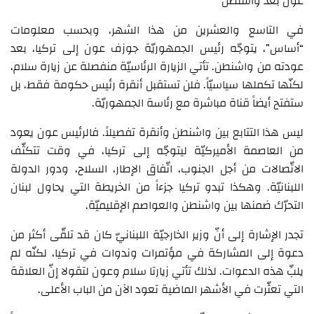
عون بعد واشنطن
في التاسع والعشرين من هذا الشهر، وبحسب معلومات
“أساس”، يتوجّه رئيس الجمهوريّة جوزف عون إلى تركيا، بعد
عودته من واشنطن. تأتي الزيارة الرئاسيّة منفصلة عن زيارة سلام،
لكنّها تكملها سياسيّاً. فلن تستقبل أنقرة رئيس حكومة فقط، بل
ستفتح أيضاً قناة مباشرة مع رئاسة الجمهوريّة.
ليس هذا التتابع بين واشنطن وأنقرة تفصيلاً. فالرئيس عون يعود
من العاصمة الأميركيّة ليتوجّه إلى تركيا، في وقت تتكثّف
الاتّصالات من أجل الجنوب، اتّفاق الإطار، السلاح، ودور الدولة
اللبنانيّة. وهكذا تبدو تركيا جزءاً من الخريطة التي يحاول لبنان
التحرّك ضمنها بين واشنطن والعواصم الإقليميّة.
تجدر الإشارة إلى أنّ وزير الخارجيّة اللبنانيّ كان قد تلقّى أكثر من
دعوة إلى المشاركة في مؤتمرات وندوات في تركيا، لكنّه لم
يلبِّ هذه الدعوات. لذلك تأتي زيارتا سلام وعون لتقولا إنّ العلاقة
التي تعثّرت في الأشهر الماضية تعود الآن من الباب الأعلى.