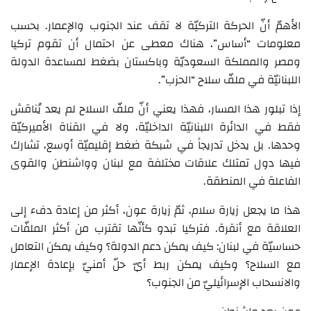
الأهمّ أنّ الحركة التركيّة لا تقف عند الجنوب والإعمار. بحسب
معلومات “أساس”، هناك معطى عن احتمال أن تقوم تركيا
ومصر والمملكة السعوديّة وباكستان بضغط لمساعدة الدولة
اللبنانيّة في ملفّ سلاح “الحزب”.
إذا تبلور هذا المسار، فهذا يعني أنّ ملفّ السلاح لم يعد يُناقش
فقط في الدائرة اللبنانيّة الداخليّة، ولا في القناة الأميركيّة
وحدها. بل يدخل تدريجاً في شبكة ضغط إقليميّة أوسع، تشارك
فيها دول تمتلك علاقات مختلفة مع لبنان وواشنطن والقوى
الفاعلة في المنطقة.
هذا ما يجعل زيارة سلام، ثمّ زيارة عون، أكثر من إعادة دفء إلى
العلاقة مع أنقرة. فتركيا تبدو كأنّها تقترب من أكثر الملفّات
حساسيّة في لبنان: كيف يمكن دعم الدولة؟ وكيف يمكن التعامل
مع السلاح؟ وكيف يمكن ربط أيّ حلّ أمنيّ بإعادة الإعمار
والانسحاب الإسرائيليّ من الجنوب؟