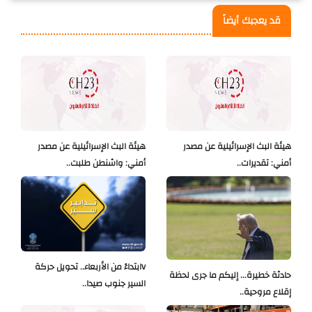
قد يعجبك أيضاً
هيئة البث الإسرائيلية عن مصدر
هيئة البث الإسرائيلية عن مصدر
أمني: تقديرات..
أمني: واشنطن طلبت..
Vابتداءً من الأربعاء.. تحويل حركة
حادثة خطيرة... إليكم ما جرى لحظة
السير جنوب صيدا..
إقلاع مروحية..