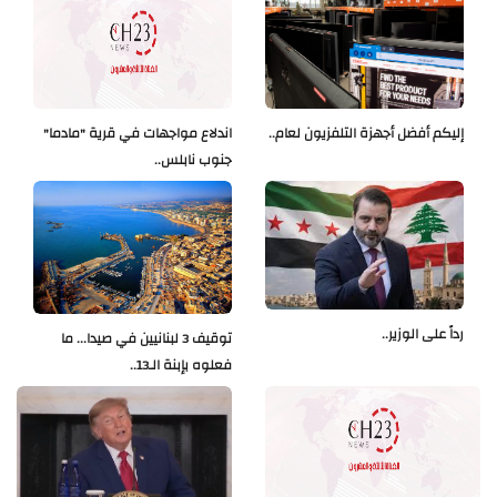
إليكم أفضل أجهزة التلفزيون لعام..
اندلاع مواجهات في قرية "مادما"
جنوب نابلس..
رداً على الوزير..
توقيف 3 لبنانيين في صيدا... ما
فعلوه بإبنة الـ13..