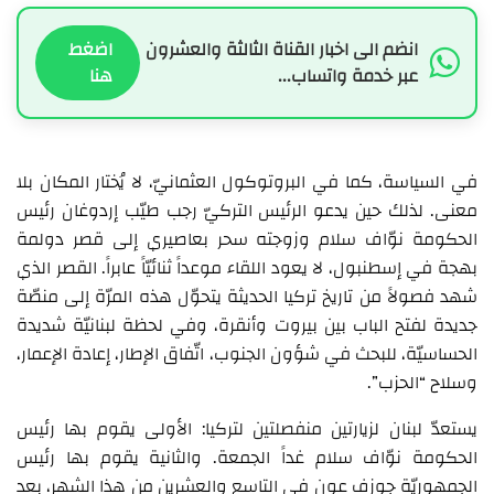
انضم الى اخبار القناة الثالثة والعشرون
اضغط
عبر خدمة واتساب...
هنا
في السياسة، كما في البروتوكول العثمانيّ، لا يُختار المكان بلا
معنى. لذلك حين يدعو الرئيس التركيّ رجب طيّب إردوغان رئيس
الحكومة نوّاف سلام وزوجته سحر بعاصيري إلى قصر دولمة
بهجة في إسطنبول، لا يعود اللقاء موعداً ثنائيّاً عابراً. القصر الذي
شهد فصولاً من تاريخ تركيا الحديثة يتحوّل هذه المرّة إلى منصّة
جديدة لفتح الباب بين بيروت وأنقرة، وفي لحظة لبنانيّة شديدة
الحساسيّة، للبحث في شؤون الجنوب، اتّفاق الإطار، إعادة الإعمار،
وسلاح “الحزب”.
يستعدّ لبنان لزيارتين منفصلتين لتركيا: الأولى يقوم بها رئيس
الحكومة نوّاف سلام غداً الجمعة. والثانية يقوم بها رئيس
الجمهوريّة جوزف عون في التاسع والعشرين من هذا الشهر، بعد