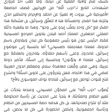
كشف فكر ولاية الفقيه عن أنيابه، وما طلب أحد مزوري
الشهادات التابع لـ"حزب الله" من الإيرانيين قصف الجامعة
الأميركية في بيروت إلا تعبيرًا عن الحقد والإجرام والتكفير الذي
يختزنه هذا الفكر. والمسألة هنا لا تتعلّق بإسرائيل، بل مشكلة هذا
الفكر مع "كل واحد بصلّب إيدو على وجو". وهذا ما يظهره دائمًا
المفتي الجعفري الممتاز أحمد قبلان بتخوين المراجع المسيحية
فقط. الرئيس عون هو رئيس جمهورية كل لبنان ويفاوض باسم
الدولة، فلماذا مهاجمته كمسيحي؟ أما بالنسبة إلى موضوع
إسرائيل، فالدروز، وعلى رأسهم حلفاؤه، يفاخرون بالعلاقة مع
إسرائيل، فلماذا لا يخوّنون؟ وبالنسبة إلى السنّة، فأكبر دولة
عربية، وهي مصر، وقّعت معاهدة سلام، ومعظم الدول العربية
تمضي في هذا الاتجاه، فهل يتجرؤون على تخوين السنّة؟ والشرع
فتح قنوات تواصل مع إسرائيل، فناداه نواف الموسوي بالأخ؟
يُصوّب "حزب الله" على المكوّن المسيحي، وعندما يتحدّث عن
تغيير النظام والمثالثة، لا يتجرأ على الحديث عن رئاسة الحكومة
مثلا أو لنتزاع صلاحياتها، بل كل هدفه حصة المسيحيين من النظام
ورئاسة الجمهورية. وتكمن الخطورة في كل ما يحصل، في