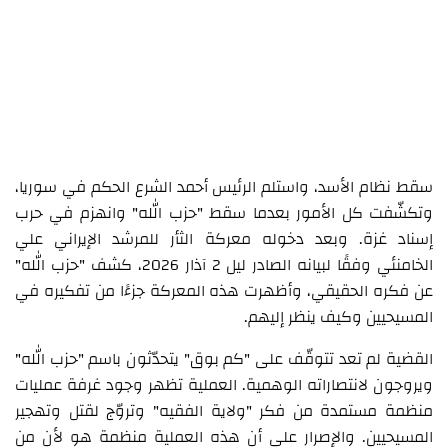
سقط نظام الأسد، واستلم الرئيس أحمد الشرع الحكم في سوريا،
وتكشّفت كل الأمور بعدما سقط "حزب الله" وانهزم في حرب
إسناد غزة. وبعد دخوله معركة الثأر للمرشد الإيراني علي
الخامنئي وفقًا لبيانه الصادر ليل 2 آذار 2026، كشف "حزب الله"
عن فكره الحقيقي، وأظهرت هذه المعركة جزءًا من تفكيره في
المسيحيين وكيف ينظر إليهم.
القضية لم تعد تتوقّف على "كم بوق" يتحدّثون باسم "حزب الله"
ويروجون لانتصاراته الوهمية. العملية تظهر وجود غرفة عمليات
منظمة مستمدة من فكر "ولاية الفقيه" وتروّج لقتل وتهجير
المسيحيين. والإصرار على أن هذه العملية منظمة هو لأن من