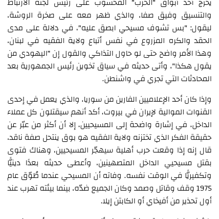
يخرج أحد أبواق "الحزب" المحسوب على رئيس لجنة الارتباط
والتنسيق وفيق صفا، والذي ظهر معه على صخرة الروشة،
ليقول: "بس تشوف مسيحي ابصق عليه"، في دلالة على مدى
الحقد والكره المزروع في نفس أتباع ولاية الفقيه في لبنان،
وهذا الأمر واضح حتى لو حاول التذاكي والقول إن "اليهودي من
يقول هكذا"، وأتى حديثه في سياق تخوين رئيس الجمهورية بعد
المحادثات التي تجري في واشنطن.
وإذا كان أحد الإعلاميين الفارين من سوريا، والذي يعمل في إحدى
القنوات الموالية لإيران في بيروت، أكد أنهم سيقتلون كل عملاء
الداخل، في إشارة واضحة إلى المسيحيين، إلا أن أكثر من عبّر عن
حقيقة الفكر الذي تختزنه ولاية الفقيه هو بوق ينتحل صفة ناقد،
قال إنه إذا وقعت حرب أهلية سيهجّر المسيحيين، وهناك فتوى
بقتل مسيحيي الداخل المتصهينين، وأعطى حديثه بعدًا دينيًّا
وتكفيريًّا في الوقت نفسه. وفاته أن المسيحي عندما طُوّق عام
1975 وقف وقاتل وصمد وكان الجميع ضدّه، بينما بيئته تهرب عند
أول تحذير من أفيخاي أو الكابتن إيلا.