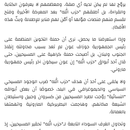
يروّج لها لم يكن لديه أي صفة، ومعظمهم لا يعرفون الكتابة
والقراءة، بل أطلقهم "حزب الله" بعد المعركة الأخيرة وفتح
لقسم منهم منصات موّلها أو أمّن لهم منابر للإطلالة وبثّ هذه
الأفكار.
وإذا استعرضنا ما يحصل، نرى أن حملة التخوين المنظمة على
رئيس الجمهورية جوزاف عون لم تعد بسبب محاولته إنقاذ
الجنوب ولبنان، بل أصبحت حملة كراهية على المسيحيين، حتى
قال أحد أبواق "حزب الله" إن عون سيكون آخر رئيس جمهورية
ماروني.
ولا يخفى على أحد أن هدف "حزب الله" ضرب الوجود المسيحي
السياسي والديموغرافي في البلد، خصوصًا أن بعض أبواقه
"النسائية" روّجت لطرد المسيحيين من كسروان وجبيل واستيطان
الشيعة مكانهم، وهاجمت البطريركية المارونية واتهمتها
بالعمالة.
وتحاول الغرف السوداء التابعة لـ"حزب الله" تحقير المسيحيين، إذ