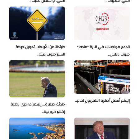
أمني: تقديرات..
أمني: واشنطن طلبت..
اندلاع مواجهات في قرية "مادما"
Vابتداءً من الأربعاء.. تحويل حركة
جنوب نابلس..
السير جنوب صيدا..
إليكم أفضل أجهزة التلفزيون لعام..
حادثة خطيرة... إليكم ما جرى لحظة
إقلاع مروحية..