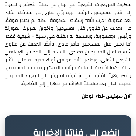
سكوت المرجعيات الشيعية في لبنان عن حملة التكفير والدعوة
إلى قتل المسيحيين. الرئيس نبيه برّي سارع إلى استرضاء الخليج
بعد محاولة "حزب الله" إسقاط الحكومة، لكنه لم يصدر موقفًا
من الحديث عن فتاوى قتل المسيحيين وتخوين بطريرك الموارنة
ورئيس الجمهورية، وبالنسبة له الفتنة هي سنية – شيعية فقط،
أما تحليل قتل المسيحيين فأمر عادي، وأيضًا الحديث عن فتاوى
شيعية لقتل المسيحيين فعادي بالنسبة إلى المجلس الإسلامي
الشيعي الأعلى، ويظهر كأنه موافق أو لا قدرة له على التأثير.
لذلك مهما اشتدت الحملات فرئاسة الجمهورية باقية للمسيحيين،
وفكر ولاية الفقيه في عز قوته لم يؤثر على الوجود المسيحي
فكيف الحال بعد سلسلة الهزائم من طهران إلى الضاحية.
آلان سركيس -نداء الوطن
انضم إلى قناتنا الإخبارية