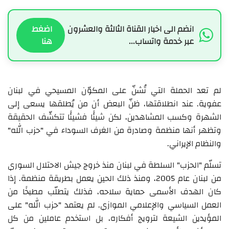
انضم الى اخبار القناة الثالثة والعشرون
اضغط
عبر خدمة واتساب...
هنا
لم تعد الحملة التي تُشنّ على المكوّن المسيحي في لبنان
عفوية. عند انطلاقتها، ظنّ البعض أن من يُطلقها يسعى إلى
الشهرة وكسب المشاهدين، لكن شيئًا فشيئًا تتكشّف الحقيقة
وتظهر أنها منظمة وصادرة من الغرف السوداء في "حزب الله"
والنظام الإيراني.
تسلّم "الحزب" السلطة في لبنان منذ خروج جيش الاحتلال السوري
من لبنان عام 2005، ومنذ ذلك الحين يعمل بطريقة منظمة. إذا
كان الهدف الأسمى حماية سلاحه، فذلك يتطلّب مطبخًا من
العمل السياسي والإعلامي الموازي. لم يعتمد "حزب الله" على
المؤيدين الشيعة لترويج أفكاره، بل استخدم عاملين من كل