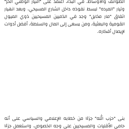
الطوائف والأوساط. في البدء، اعتمد على "التيار الوطني الحرّ"
وتيار "المرده" لبسط نفوذه داخل الشارع المسيحي، وبعد انهيار
اتفاق "مار مخايل" وجد في الذميين المسيحيين ذوي الميول
القومية والبعثية، ومن يسعى إلى المال والسلطة، أفضل أدوات
لإيصال أفكاره.
بنى "حزب الله" جزءًا من خطابه الإعلامي والسياسي على أنه
حامي الأقليات والمسيحيين على وجه الخصوص، واستعمل جزءًا