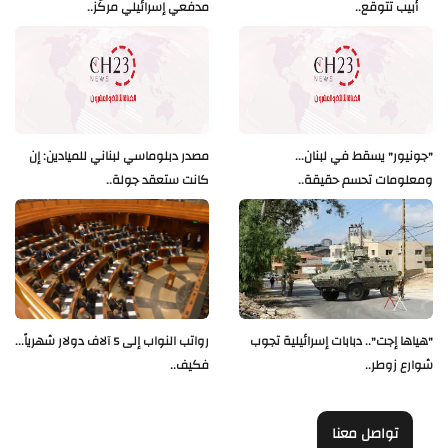
أبيب تتوقع..
مدفعي إسرائيلي مركّز..
"جونيور" يسقط في لبنان...
مصدر دبلوماسي لبناني للميادين: إن
ومعلومات تحسم حقيقة..
كانت ستعقد جولة..
"هياها إجت".. دبابات إسرائيلية تجوب
رواتب النواب إلى 5 آلاف دولار شهرياً...
شوارع زوطر..
فكيف..
تواصل معنا