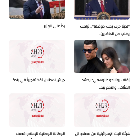
رداً على الوزير..
"لدينا حرب يجب خوضها".. ترامب
يطلب من الحاضرين..
زفاف رونالدو "الوهمي" يحشد
جيش الاحتلال نفذ تفجيراً في بلدة..
المئات.. والنجم يرد..
هيئة البث الإسرائيلية عن مصادر: تل
الوكالة الوطنية للإعلام: قصف