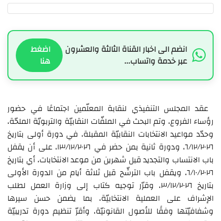
انضم الى اخبار القناة الثالثة والعشرون
اضغط
عبر خدمة واتساب...
هنا
عقد المجلس التنفيذي لنقابة المعلّمين اجتماعًا في حضور
رؤساء الفروع، وتم البحث في الملفّات النقابيّة والتربويّة الملحّة،
وحدّد مواعيد الانتخابات النقابيّة المقبلة، في دورة أولى بتاريخ
٦/١٢/٢٠٢٦، ودورة ثانية بمن حضر في ١٣/١٢/٢٠٢٦، على أن يقفل
باب الانتساب والتجديد قبل شهرين من موعد الانتخابات، أي بتاريخ
٦/١٠/٢٠٢٦، ويقفل باب الترشّح قبل ثلاثة أيام من الدورة الأولى
بتاريخ ٣/١٢/٢٠٢٦، وقرّر توجيه كتاب إلى وزارة العمل لطلب
الإشراف على العملية الانتخابيّة، بما يضمن حسن سيرها
وشفافيّتها وفقًا للأصول القانونيّة، وأقرّ تنظيم دورة تدريبيّة