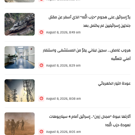
ردّ إسرائيل على هجوم "حزب الله" الذي أسفر عن مقتل
جنديَين إسرائيليين لم يكتمل بعد
August 8, 2026, 8:49 am
هروب غامض... سجين لبناني يفرّ من المستشفى واستنفار
أمني لتعقّبه
August 8, 2026, 8:29 am
عودة التيار الكهربائي
August 8, 2026, 8:08 am
أثارتها عبوة "مجدل زون".. إسرائيل أمام 4 سيناريوهات
لعودة حزب الله!
August 8, 2026, 8:05 am