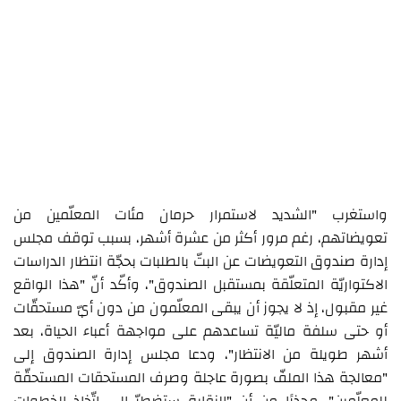
واستغرب "الشديد لاستمرار حرمان مئات المعلّمين من
تعويضاتهم، رغم مرور أكثر من عشرة أشهر، بسبب توقف مجلس
إدارة صندوق التعويضات عن البتّ بالطلبات بحجّة انتظار الدراسات
الاكتواريّة المتعلّقة بمستقبل الصندوق"، وأكّد أنّ "هذا الواقع
غير مقبول، إذ لا يجوز أن يبقى المعلّمون من دون أيّ مستحقّات
أو حتى سلفة ماليّة تساعدهم على مواجهة أعباء الحياة، بعد
أشهر طويلة من الانتظار"، ودعا مجلس إدارة الصندوق إلى
"معالجة هذا الملفّ بصورة عاجلة وصرف المستحقات المستحقّة