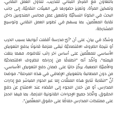
بالتعاون مع المركز اللبناني للتدريب، تتناول العمل النقابي،
وتمكين المرأة، وتعزيز حضورها في الهيئات النقابيّة، إلى جانب
البحث في الكوتا النسائيّة وتفعيل عمل مجالس المندوبين داخل
نقابة المعلّمين، بما يسهم في تطوير العمل النقابي وتوسيع
المشاركة.
وشدّد في بيان، على أن "أيّ مدرسة أقفلت أبوابها بسبب الحرب
أو نتيجة الظروف الاقتصاديّة تبقى ملزمة قانونًا بدفع التعويض
الأساسي للمعلّمين على أساس آخر راتب تقاضوه، مهما بلغت
قيمته"، وأكّد أنه "انطلاقًا من إدراكه للظروف الاقتصاديّة
والأمنيّة الصعبة، يركّز حاليًا على ضمان دفع التعويض الأساسي،
من دون المطالبة بالتعويض الإضافي في هذه المرحلة"، موضحا
أنّ "النقابة تتابع هذه الملفّات إما عبر الحوار المباشر مع إدارات
المدارس، أو من خلال اللجوء إلى القضاء عند الامتناع عن دفع
الحقوق، واتّخاذ جميع الإجراءات القانونية اللازمة، بما فيها الحجز
على ممتلكات المدارس حفاظًا على حقوق المعلّمين".