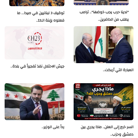
"لدينا حرب يجب خوضها".. ترامب
توقيف 3 لبنانيين في صيدا... ما
يطلب من الحاضرين..
فعلوه بإبنة الـ13..
جيش الاحتلال نفذ تفجيراً في بلدة..
العبارة التي أربكت..
السر خرج إلى العلن.. ماذا يجري بين
رداً على الوزير..
دمشق وحزب..