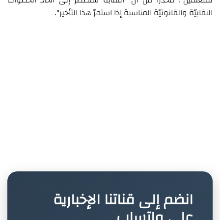
للمعلّمين"، محذرًا من أن "النقابة ستضطرّ إلى اتّخاذ الخطوات
النقابيّة والقانونيّة المناسبة إذا استمرّ هذا التأخير".
انضم إلى قناتنا الإخبارية
على واتساب