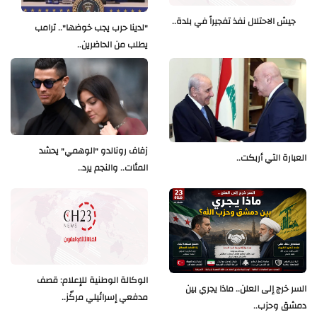
جيش الاحتلال نفذ تفجيراً في بلدة..
"لدينا حرب يجب خوضها".. ترامب
يطلب من الحاضرين..
زفاف رونالدو "الوهمي" يحشد
العبارة التي أربكت..
المئات.. والنجم يرد..
الوكالة الوطنية للإعلام: قصف
السر خرج إلى العلن.. ماذا يجري بين
مدفعي إسرائيلي مركّز..
دمشق وحزب..