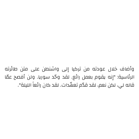
وأضاف خلال عودته من تركيا إلى واشنطن على متن طائرته
الرئاسية: "إنه يقوم بعمل رائع. لقد وحّد سوريا. ولن أفصح عمّا
قاله لي، لكن نعم، لقد قدّم تعهّدات. لقد كان رائعاً الليلة".