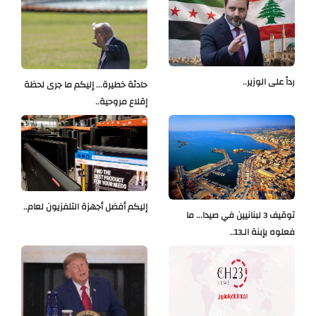
رداً على الوزير..
حادثة خطيرة... إليكم ما جرى لحظة
إقلاع مروحية..
إليكم أفضل أجهزة التلفزيون لعام..
توقيف 3 لبنانيين في صيدا... ما
فعلوه بإبنة الـ13..