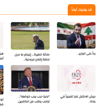
قد يعجبك أيضاً
رداً على الوزير..
هيئ
حادثة خطيرة... إليكم ما جرى
أمن
لحظة إقلاع مروحية..
جيش الاحتلال نفذ تفجيراً في
"لدينا حرب يجب خوضها"..
بلدة..
ترامب يطلب من الحاضرين..
فعلو