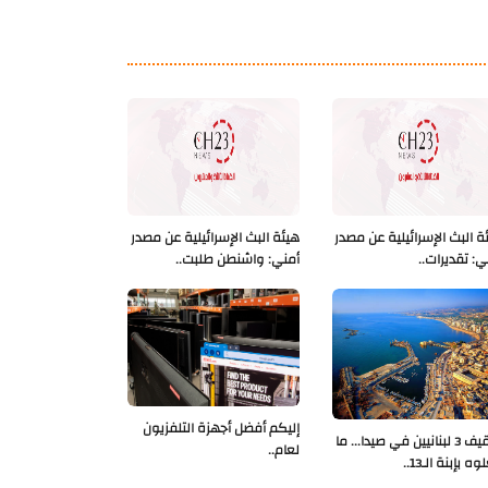
ة البث الإسرائيلية عن مصدر
هيئة البث الإسرائيلية عن مصدر
ي: تقديرات..
أمني: واشنطن طلبت..
إليكم أفضل أجهزة التلفزيون
توقيف 3 لبنانيين في صيدا... ما
لعام..
ه بإبنة الـ13..