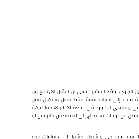
ى سؤال عن الاجتماع المرتقب في روما في ١٤ و١٥ تموز الجاري، اوضح السفير عيسى ان انتقال الاجتماع بين
طالية مرده إلى اسباب تقنية فقط تتصل بتسهيل تنقل
يمي وتنفيذي لما ورد في صيغة الاطار لاسيما لجهة
 من ترتيبات قد تحتاج إلى اختصاصيين قانونيين او
اتفق عليه في واشنطن مشيرا إلى اجتماعات عدة