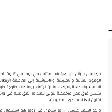
وردا عل
الوفود اللبنانية والاميركية والاسرائيلية إلى العاصمة الإي
السفراء واعضاء الوفود، علما ان اجتماع روما ذات طابع تنظ
تشكيل فرق عمل متخصصة تتولى تنفيذ ما اتفق عليه في واشنطن
تقنيين تبعا للمواضيع المطروحة.
واكد السفير عيسى ان ما سيجري في روما هو استكمال ما 